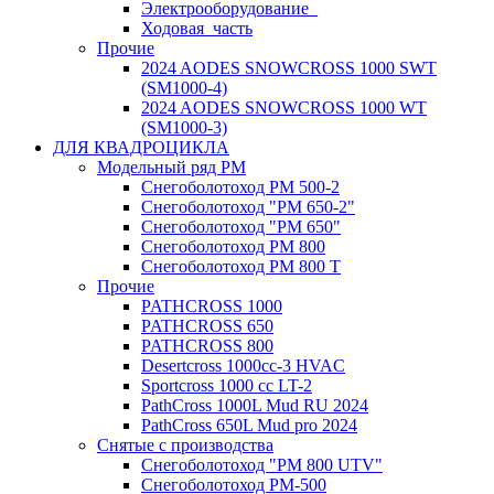
Электрооборудование_
Ходовая_часть
Прочие
2024 AODES SNOWCROSS 1000 SWT
(SM1000-4)
2024 AODES SNOWCROSS 1000 WT
(SM1000-3)
ДЛЯ КВАДРОЦИКЛА
Модельный ряд РМ
Снегоболотоход РМ 500-2
Снегоболотоход "РМ 650-2"
Снегоболотоход "РМ 650"
Снегоболотоход РМ 800
Снегоболотоход РМ 800 Т
Прочие
PATHCROSS 1000
PATHCROSS 650
PATHCROSS 800
Desertcross 1000cc-3 HVAC
Sportcross 1000 cc LT-2
PathCross 1000L Mud RU 2024
PathCross 650L Mud pro 2024
Снятые с производства
Снегоболотоход "РМ 800 UTV"
Снегоболотоход РМ-500