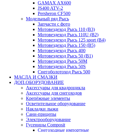
GAMAX AX600
JS400 ATV-2
Persheron CF500
Модельный ряд Рысь
Запчасти с фото
Мотовездеход Рысь 110 (B3)
Мотовездеход Рысь 110U (B2)
Мотовездеход Рысь 125 sport (B4)
Мотовездеход Рысь 150 (B5)
Мотовездеход Рысь 400
Мотовездеход Рысь 50 (B1)
Мотовездеход Рысь 50M
Мотовездеход Рысь 50S
Снегоболотоход Рысь 500
МАСЛА И СМАЗКИ
ДОП.ОБОРУДОВАНИЕ
Аксессуары для квадроцикла
Аксессуары для снегоходов
Крепёжные элементы
Осветительное оборудование
Накладки лыжи
Сани-прицепы
Электрооборудование
Гусеницы Composit
Снегоходные импортные