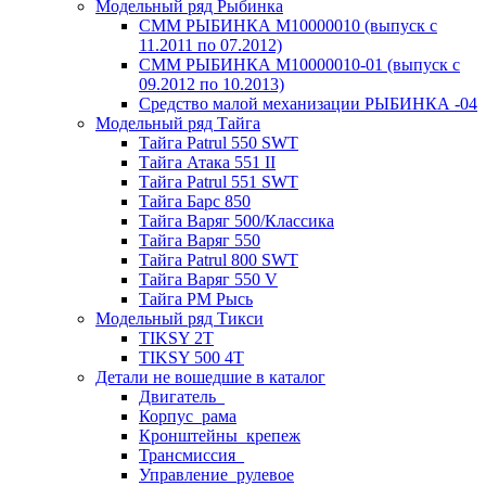
Модельный ряд Рыбинка
СММ РЫБИНКА M10000010 (выпуск с
11.2011 по 07.2012)
СММ РЫБИНКА M10000010-01 (выпуск с
09.2012 по 10.2013)
Средство малой механизации РЫБИНКА -04
Модельный ряд Тайга
Тайга Patrul 550 SWT
Тайга Атака 551 II
Тайга Patrul 551 SWT
Тайга Барс 850
Тайга Варяг 500/Классика
Тайга Варяг 550
Тайга Patrul 800 SWT
Тайга Варяг 550 V
Тайга РМ Рысь
Модельный ряд Тикси
TIKSY 2T
TIKSY 500 4T
Детали не вошедшие в каталог
Двигатель_
Корпус_рама
Кронштейны_крепеж
Трансмиссия_
Управление_рулевое