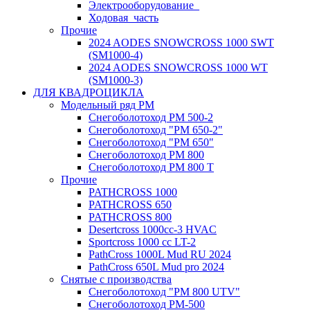
Электрооборудование_
Ходовая_часть
Прочие
2024 AODES SNOWCROSS 1000 SWT
(SM1000-4)
2024 AODES SNOWCROSS 1000 WT
(SM1000-3)
ДЛЯ КВАДРОЦИКЛА
Модельный ряд РМ
Снегоболотоход РМ 500-2
Снегоболотоход "РМ 650-2"
Снегоболотоход "РМ 650"
Снегоболотоход РМ 800
Снегоболотоход РМ 800 Т
Прочие
PATHCROSS 1000
PATHCROSS 650
PATHCROSS 800
Desertcross 1000cc-3 HVAC
Sportcross 1000 cc LT-2
PathCross 1000L Mud RU 2024
PathCross 650L Mud pro 2024
Снятые с производства
Снегоболотоход "РМ 800 UTV"
Снегоболотоход РМ-500