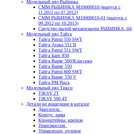
Модельный ряд Рыбинка
СММ РЫБИНКА M10000010 (выпуск с
11.2011 по 07.2012)
СММ РЫБИНКА M10000010-01 (выпуск с
09.2012 по 10.2013)
Средство малой механизации РЫБИНКА -04
Модельный ряд Тайга
Тайга Patrul 550 SWT
Тайга Атака 551 II
Тайга Patrul 551 SWT
Тайга Барс 850
Тайга Варяг 500/Классика
Тайга Варяг 550
Тайга Patrul 800 SWT
Тайга Варяг 550 V
Тайга РМ Рысь
Модельный ряд Тикси
TIKSY 2T
TIKSY 500 4T
Детали не вошедшие в каталог
Двигатель_
Корпус_рама
Кронштейны_крепеж
Трансмиссия_
Управление_рулевое