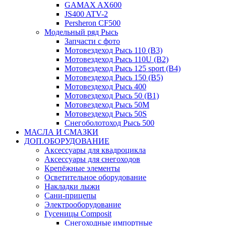
GAMAX AX600
JS400 ATV-2
Persheron CF500
Модельный ряд Рысь
Запчасти с фото
Мотовездеход Рысь 110 (B3)
Мотовездеход Рысь 110U (B2)
Мотовездеход Рысь 125 sport (B4)
Мотовездеход Рысь 150 (B5)
Мотовездеход Рысь 400
Мотовездеход Рысь 50 (B1)
Мотовездеход Рысь 50M
Мотовездеход Рысь 50S
Снегоболотоход Рысь 500
МАСЛА И СМАЗКИ
ДОП.ОБОРУДОВАНИЕ
Аксессуары для квадроцикла
Аксессуары для снегоходов
Крепёжные элементы
Осветительное оборудование
Накладки лыжи
Сани-прицепы
Электрооборудование
Гусеницы Composit
Снегоходные импортные