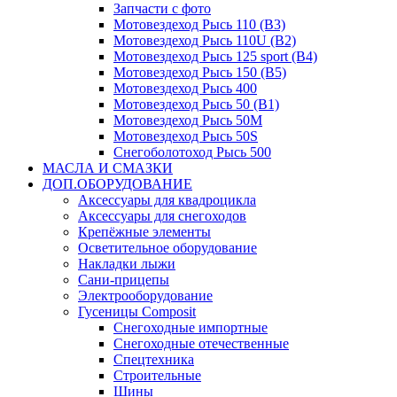
Запчасти с фото
Мотовездеход Рысь 110 (B3)
Мотовездеход Рысь 110U (B2)
Мотовездеход Рысь 125 sport (B4)
Мотовездеход Рысь 150 (B5)
Мотовездеход Рысь 400
Мотовездеход Рысь 50 (B1)
Мотовездеход Рысь 50M
Мотовездеход Рысь 50S
Снегоболотоход Рысь 500
МАСЛА И СМАЗКИ
ДОП.ОБОРУДОВАНИЕ
Аксессуары для квадроцикла
Аксессуары для снегоходов
Крепёжные элементы
Осветительное оборудование
Накладки лыжи
Сани-прицепы
Электрооборудование
Гусеницы Composit
Снегоходные импортные
Снегоходные отечественные
Спецтехника
Строительные
Шины