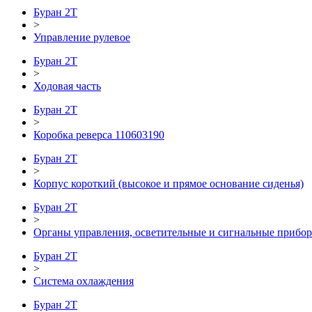
Буран 2Т
>
Управление рулевое
Буран 2Т
>
Ходовая часть
Буран 2Т
>
Коробка реверса 110603190
Буран 2Т
>
Корпус короткий (высокое и прямое основание сиденья)
Буран 2Т
>
Органы управления, осветительные и сигнальные прибо
Буран 2Т
>
Система охлаждения
Буран 2Т