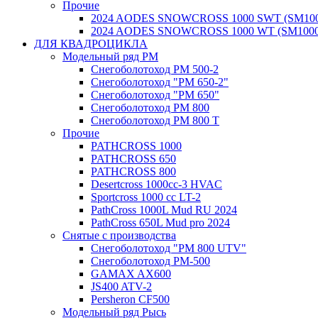
Прочие
2024 AODES SNOWCROSS 1000 SWT (SM100
2024 AODES SNOWCROSS 1000 WT (SM1000
ДЛЯ КВАДРОЦИКЛА
Модельный ряд РМ
Снегоболотоход РМ 500-2
Снегоболотоход "РМ 650-2"
Снегоболотоход "РМ 650"
Снегоболотоход РМ 800
Снегоболотоход РМ 800 Т
Прочие
PATHCROSS 1000
PATHCROSS 650
PATHCROSS 800
Desertcross 1000cc-3 HVAC
Sportcross 1000 cc LT-2
PathCross 1000L Mud RU 2024
PathCross 650L Mud pro 2024
Снятые с производства
Снегоболотоход "РМ 800 UTV"
Снегоболотоход РМ-500
GAMAX AX600
JS400 ATV-2
Persheron CF500
Модельный ряд Рысь