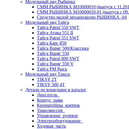
Модельный ряд Рыбинка
СММ РЫБИНКА M10000010 (выпуск с 11.2011
СММ РЫБИНКА M10000010-01 (выпуск с 09.2
Средство малой механизации РЫБИНКА -04
Модельный ряд Тайга
Тайга Patrul 550 SWT
Тайга Атака 551 II
Тайга Patrul 551 SWT
Тайга Барс 850
Тайга Варяг 500/Классика
Тайга Варяг 550
Тайга Patrul 800 SWT
Тайга Варяг 550 V
Тайга РМ Рысь
Модельный ряд Тикси
TIKSY 2T
TIKSY 500 4T
Детали не вошедшие в каталог
Двигатель_
Корпус_рама
Кронштейны_крепеж
Трансмиссия_
Управление_рулевое
Электрооборудование_
Ходовая_часть