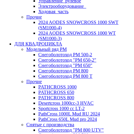
Управление_рулевое
Электрооборудование_
Ходовая_часть
Прочие
2024 AODES SNOWCROSS 1000 SWT
(SM1000-4)
2024 AODES SNOWCROSS 1000 WT
(SM1000-3)
ДЛЯ КВАДРОЦИКЛА
Модельный ряд РМ
Снегоболотоход РМ 500-2
Снегоболотоход "РМ 650-2"
Снегоболотоход "РМ 650"
Снегоболотоход РМ 800
Снегоболотоход РМ 800 Т
Прочие
PATHCROSS 1000
PATHCROSS 650
PATHCROSS 800
Desertcross 1000cc-3 HVAC
Sportcross 1000 cc LT-2
PathCross 1000L Mud RU 2024
PathCross 650L Mud pro 2024
Снятые с производства
Снегоболотоход "РМ 800 UTV"