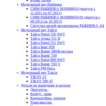
Буран Лидер
Модельный ряд Рыбинка
СММ РЫБИНКА M10000010 (выпуск с
11.2011 по 07.2012)
СММ РЫБИНКА M10000010-01 (выпуск с
09.2012 по 10.2013)
Средство малой механизации РЫБИНКА -04
Модельный ряд Тайга
Тайга Patrul 550 SWT
Тайга Атака 551 II
Тайга Patrul 551 SWT
Тайга Барс 850
Тайга Варяг 500/Классика
Тайга Варяг 550
Тайга Patrul 800 SWT
Тайга Варяг 550 V
Тайга РМ Рысь
Модельный ряд Тикси
TIKSY 2T
TIKSY 500 4T
Детали не вошедшие в каталог
Двигатель_
Корпус_рама
Кронштейны_крепеж
Трансмиссия_