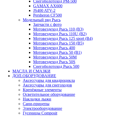
Снегоболотоход РМ-500
GAMAX AX600
JS400 ATV-2
Persheron CF500
Модельный ряд Рысь
Запчасти с фото
Мотовездеход Рысь 110 (B3)
Мотовездеход Рысь 110U (B2)
Мотовездеход Рысь 125 sport (B4)
Мотовездеход Рысь 150 (B5)
Мотовездеход Рысь 400
Мотовездеход Рысь 50 (B1)
Мотовездеход Рысь 50M
Мотовездеход Рысь 50S
Снегоболотоход Рысь 500
МАСЛА И СМАЗКИ
ДОП.ОБОРУДОВАНИЕ
Аксессуары для квадроцикла
Аксессуары для снегоходов
Крепёжные элементы
Осветительное оборудование
Накладки лыжи
Сани-прицепы
Электрооборудование
Гусеницы Composit