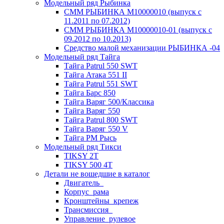
Модельный ряд Рыбинка
СММ РЫБИНКА M10000010 (выпуск с
11.2011 по 07.2012)
СММ РЫБИНКА M10000010-01 (выпуск с
09.2012 по 10.2013)
Средство малой механизации РЫБИНКА -04
Модельный ряд Тайга
Тайга Patrul 550 SWT
Тайга Атака 551 II
Тайга Patrul 551 SWT
Тайга Барс 850
Тайга Варяг 500/Классика
Тайга Варяг 550
Тайга Patrul 800 SWT
Тайга Варяг 550 V
Тайга РМ Рысь
Модельный ряд Тикси
TIKSY 2T
TIKSY 500 4T
Детали не вошедшие в каталог
Двигатель_
Корпус_рама
Кронштейны_крепеж
Трансмиссия_
Управление_рулевое