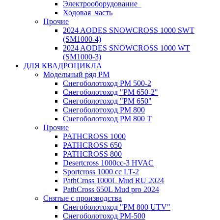
Электрооборудование_
Ходовая_часть
Прочие
2024 AODES SNOWCROSS 1000 SWT
(SM1000-4)
2024 AODES SNOWCROSS 1000 WT
(SM1000-3)
ДЛЯ КВАДРОЦИКЛА
Модельный ряд РМ
Снегоболотоход РМ 500-2
Снегоболотоход "РМ 650-2"
Снегоболотоход "РМ 650"
Снегоболотоход РМ 800
Снегоболотоход РМ 800 Т
Прочие
PATHCROSS 1000
PATHCROSS 650
PATHCROSS 800
Desertcross 1000cc-3 HVAC
Sportcross 1000 cc LT-2
PathCross 1000L Mud RU 2024
PathCross 650L Mud pro 2024
Снятые с производства
Снегоболотоход "РМ 800 UTV"
Снегоболотоход РМ-500