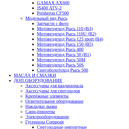
GAMAX AX600
JS400 ATV-2
Persheron CF500
Модельный ряд Рысь
Запчасти с фото
Мотовездеход Рысь 110 (B3)
Мотовездеход Рысь 110U (B2)
Мотовездеход Рысь 125 sport (B4)
Мотовездеход Рысь 150 (B5)
Мотовездеход Рысь 400
Мотовездеход Рысь 50 (B1)
Мотовездеход Рысь 50M
Мотовездеход Рысь 50S
Снегоболотоход Рысь 500
МАСЛА И СМАЗКИ
ДОП.ОБОРУДОВАНИЕ
Аксессуары для квадроцикла
Аксессуары для снегоходов
Крепёжные элементы
Осветительное оборудование
Накладки лыжи
Сани-прицепы
Электрооборудование
Гусеницы Composit
Снегоходные импортные