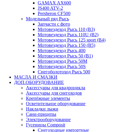
GAMAX AX600
JS400 ATV-2
Persheron CF500
Модельный ряд Рысь
Запчасти с фото
Мотовездеход Рысь 110 (B3)
Мотовездеход Рысь 110U (B2)
Мотовездеход Рысь 125 sport (B4)
Мотовездеход Рысь 150 (B5)
Мотовездеход Рысь 400
Мотовездеход Рысь 50 (B1)
Мотовездеход Рысь 50M
Мотовездеход Рысь 50S
Снегоболотоход Рысь 500
МАСЛА И СМАЗКИ
ДОП.ОБОРУДОВАНИЕ
Аксессуары для квадроцикла
Аксессуары для снегоходов
Крепёжные элементы
Осветительное оборудование
Накладки лыжи
Сани-прицепы
Электрооборудование
Гусеницы Composit
Снегоходные импортные