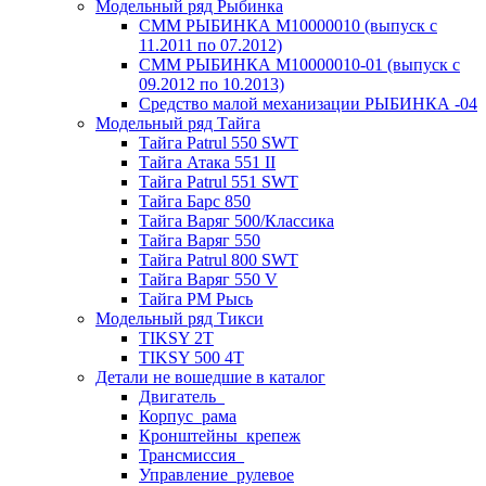
Модельный ряд Рыбинка
СММ РЫБИНКА M10000010 (выпуск с
11.2011 по 07.2012)
СММ РЫБИНКА M10000010-01 (выпуск с
09.2012 по 10.2013)
Средство малой механизации РЫБИНКА -04
Модельный ряд Тайга
Тайга Patrul 550 SWT
Тайга Атака 551 II
Тайга Patrul 551 SWT
Тайга Барс 850
Тайга Варяг 500/Классика
Тайга Варяг 550
Тайга Patrul 800 SWT
Тайга Варяг 550 V
Тайга РМ Рысь
Модельный ряд Тикси
TIKSY 2T
TIKSY 500 4T
Детали не вошедшие в каталог
Двигатель_
Корпус_рама
Кронштейны_крепеж
Трансмиссия_
Управление_рулевое