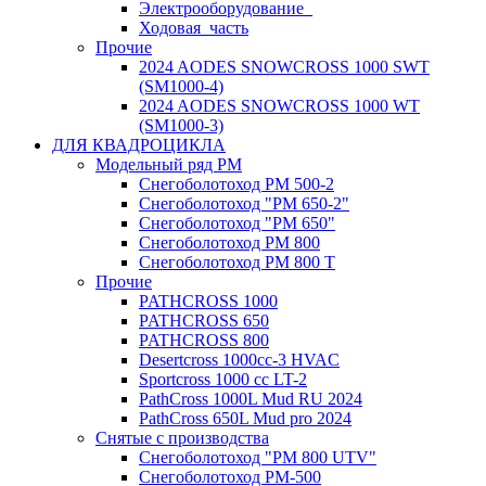
Электрооборудование_
Ходовая_часть
Прочие
2024 AODES SNOWCROSS 1000 SWT
(SM1000-4)
2024 AODES SNOWCROSS 1000 WT
(SM1000-3)
ДЛЯ КВАДРОЦИКЛА
Модельный ряд РМ
Снегоболотоход РМ 500-2
Снегоболотоход "РМ 650-2"
Снегоболотоход "РМ 650"
Снегоболотоход РМ 800
Снегоболотоход РМ 800 Т
Прочие
PATHCROSS 1000
PATHCROSS 650
PATHCROSS 800
Desertcross 1000cc-3 HVAC
Sportcross 1000 cc LT-2
PathCross 1000L Mud RU 2024
PathCross 650L Mud pro 2024
Снятые с производства
Снегоболотоход "РМ 800 UTV"
Снегоболотоход РМ-500