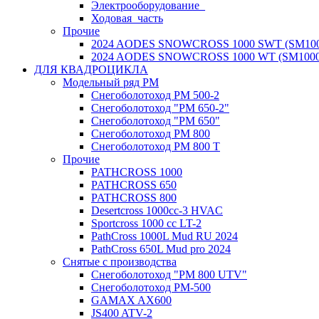
Электрооборудование_
Ходовая_часть
Прочие
2024 AODES SNOWCROSS 1000 SWT (SM100
2024 AODES SNOWCROSS 1000 WT (SM1000
ДЛЯ КВАДРОЦИКЛА
Модельный ряд РМ
Снегоболотоход РМ 500-2
Снегоболотоход "РМ 650-2"
Снегоболотоход "РМ 650"
Снегоболотоход РМ 800
Снегоболотоход РМ 800 Т
Прочие
PATHCROSS 1000
PATHCROSS 650
PATHCROSS 800
Desertcross 1000cc-3 HVAC
Sportcross 1000 cc LT-2
PathCross 1000L Mud RU 2024
PathCross 650L Mud pro 2024
Снятые с производства
Снегоболотоход "РМ 800 UTV"
Снегоболотоход РМ-500
GAMAX AX600
JS400 ATV-2