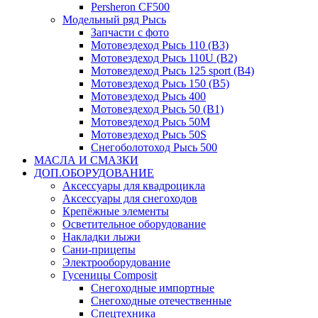
Persheron CF500
Модельный ряд Рысь
Запчасти с фото
Мотовездеход Рысь 110 (B3)
Мотовездеход Рысь 110U (B2)
Мотовездеход Рысь 125 sport (B4)
Мотовездеход Рысь 150 (B5)
Мотовездеход Рысь 400
Мотовездеход Рысь 50 (B1)
Мотовездеход Рысь 50M
Мотовездеход Рысь 50S
Снегоболотоход Рысь 500
МАСЛА И СМАЗКИ
ДОП.ОБОРУДОВАНИЕ
Аксессуары для квадроцикла
Аксессуары для снегоходов
Крепёжные элементы
Осветительное оборудование
Накладки лыжи
Сани-прицепы
Электрооборудование
Гусеницы Composit
Снегоходные импортные
Снегоходные отечественные
Спецтехника