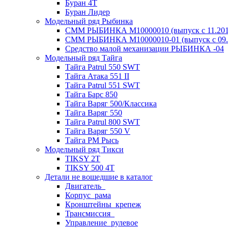
Буран 4Т
Буран Лидер
Модельный ряд Рыбинка
СММ РЫБИНКА M10000010 (выпуск с 11.2011
СММ РЫБИНКА M10000010-01 (выпуск с 09.2
Средство малой механизации РЫБИНКА -04
Модельный ряд Тайга
Тайга Patrul 550 SWT
Тайга Атака 551 II
Тайга Patrul 551 SWT
Тайга Барс 850
Тайга Варяг 500/Классика
Тайга Варяг 550
Тайга Patrul 800 SWT
Тайга Варяг 550 V
Тайга РМ Рысь
Модельный ряд Тикси
TIKSY 2T
TIKSY 500 4T
Детали не вошедшие в каталог
Двигатель_
Корпус_рама
Кронштейны_крепеж
Трансмиссия_
Управление_рулевое