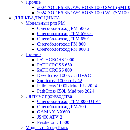
Прочие
2024 AODES SNOWCROSS 1000 SWT (SM100
2024 AODES SNOWCROSS 1000 WT (SM1000
ДЛЯ КВАДРОЦИКЛА
Модельный ряд РМ
Снегоболотоход РМ 500-2
Снегоболотоход "РМ 650-2"
Снегоболотоход "РМ 650"
Снегоболотоход РМ 800
Снегоболотоход РМ 800 Т
Прочие
PATHCROSS 1000
PATHCROSS 650
PATHCROSS 800
Desertcross 1000cc-3 HVAC
Sportcross 1000 cc LT-2
PathCross 1000L Mud RU 2024
PathCross 650L Mud pro 2024
Снятые с производства
Снегоболотоход "РМ 800 UTV"
Снегоболотоход РМ-500
GAMAX AX600
JS400 ATV-2
Persheron CF500
Модельный ряд Рысь