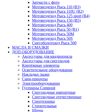
Запчасти с фото
Мотовездеход Рысь 110 (B3)
Мотовездеход Рысь 110U (B2)
Мотовездеход Рысь 125 sport (B4)
Мотовездеход Рысь 150 (B5)
Мотовездеход Рысь 400
Мотовездеход Рысь 50 (B1)
Мотовездеход Рысь 50M
Мотовездеход Рысь 50S
Снегоболотоход Рысь 500
МАСЛА И СМАЗКИ
ДОП.ОБОРУДОВАНИЕ
Аксессуары для квадроцикла
Аксессуары для снегоходов
Крепёжные элементы
Осветительное оборудование
Накладки лыжи
Сани-прицепы
Электрооборудование
Гусеницы Composit
Снегоходные импортные
Снегоходные отечественные
Спецтехника
Строительные
Шины