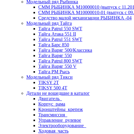
Модельный ряд Рыбинка
СММ РЫБИНКА M10000010 (выпуск с 11.2011
СММ РЫБИНКА M10000010-01 (выпуск с 09.2
Средство малой механизации РЫБИНКА -04
Модельный ряд Тайга
Тайга Patrul 550 SWT
Тайга Атака 551 II
Тайга Patrul 551 SWT
Тайга Барс 850
Тайга Варяг 500/Классика
Тайга Варяг 550
Тайга Patrul 800 SWT
Тайга Варяг 550 V
Тайга РМ Рысь
Модельный ряд Тикси
TIKSY 2T
TIKSY 500 4T
Детали не вошедшие в каталог
Двигатель_
Корпус_рама
Кронштейны_крепеж
Трансмиссия_
Управление_рулевое
Электрооборудование_
Ходовая_часть