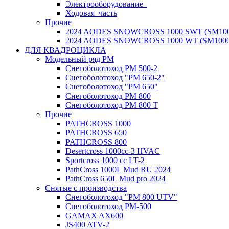
Электрооборудование_
Ходовая_часть
Прочие
2024 AODES SNOWCROSS 1000 SWT (SM100
2024 AODES SNOWCROSS 1000 WT (SM1000
ДЛЯ КВАДРОЦИКЛА
Модельный ряд РМ
Снегоболотоход РМ 500-2
Снегоболотоход "РМ 650-2"
Снегоболотоход "РМ 650"
Снегоболотоход РМ 800
Снегоболотоход РМ 800 Т
Прочие
PATHCROSS 1000
PATHCROSS 650
PATHCROSS 800
Desertcross 1000cc-3 HVAC
Sportcross 1000 cc LT-2
PathCross 1000L Mud RU 2024
PathCross 650L Mud pro 2024
Снятые с производства
Снегоболотоход "РМ 800 UTV"
Снегоболотоход РМ-500
GAMAX AX600
JS400 ATV-2