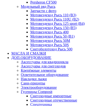
Persheron CF500
Модельный ряд Рысь
Запчасти с фото
Мотовездеход Рысь 110 (B3)
Мотовездеход Рысь 110U (B2)
Мотовездеход Рысь 125 sport (B4)
Мотовездеход Рысь 150 (B5)
Мотовездеход Рысь 400
Мотовездеход Рысь 50 (B1)
Мотовездеход Рысь 50M
Мотовездеход Рысь 50S
Снегоболотоход Рысь 500
МАСЛА И СМАЗКИ
ДОП.ОБОРУДОВАНИЕ
Аксессуары для квадроцикла
Аксессуары для снегоходов
Крепёжные элементы
Осветительное оборудование
Накладки лыжи
Сани-прицепы
Электрооборудование
Гусеницы Composit
Снегоходные импортные
Снегоходные отечественные
Спецтехника