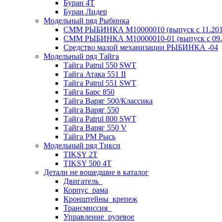
Буран 4Т
Буран Лидер
Модельный ряд Рыбинка
СММ РЫБИНКА M10000010 (выпуск с 11.2011
СММ РЫБИНКА M10000010-01 (выпуск с 09.2
Средство малой механизации РЫБИНКА -04
Модельный ряд Тайга
Тайга Patrul 550 SWT
Тайга Атака 551 II
Тайга Patrul 551 SWT
Тайга Барс 850
Тайга Варяг 500/Классика
Тайга Варяг 550
Тайга Patrul 800 SWT
Тайга Варяг 550 V
Тайга РМ Рысь
Модельный ряд Тикси
TIKSY 2T
TIKSY 500 4T
Детали не вошедшие в каталог
Двигатель_
Корпус_рама
Кронштейны_крепеж
Трансмиссия_
Управление_рулевое