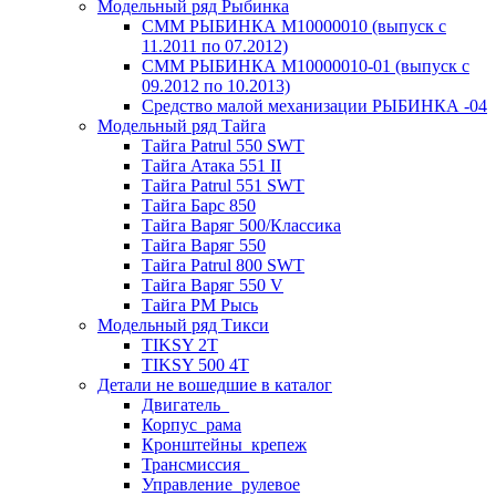
Модельный ряд Рыбинка
СММ РЫБИНКА M10000010 (выпуск с
11.2011 по 07.2012)
СММ РЫБИНКА M10000010-01 (выпуск с
09.2012 по 10.2013)
Средство малой механизации РЫБИНКА -04
Модельный ряд Тайга
Тайга Patrul 550 SWT
Тайга Атака 551 II
Тайга Patrul 551 SWT
Тайга Барс 850
Тайга Варяг 500/Классика
Тайга Варяг 550
Тайга Patrul 800 SWT
Тайга Варяг 550 V
Тайга РМ Рысь
Модельный ряд Тикси
TIKSY 2T
TIKSY 500 4T
Детали не вошедшие в каталог
Двигатель_
Корпус_рама
Кронштейны_крепеж
Трансмиссия_
Управление_рулевое