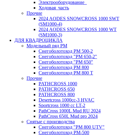
Электрооборудование_
Ходовая_часть
Прочие
2024 AODES SNOWCROSS 1000 SWT
(SM1000-4)
2024 AODES SNOWCROSS 1000 WT
(SM1000-3)
ДЛЯ КВАДРОЦИКЛА
Модельный ряд РМ
Снегоболотоход РМ 500-2
Снегоболотоход "РМ 650-2"
Снегоболотоход "РМ 650"
Снегоболотоход РМ 800
Снегоболотоход РМ 800 Т
Прочие
PATHCROSS 1000
PATHCROSS 650
PATHCROSS 800
Desertcross 1000cc-3 HVAC
Sportcross 1000 cc LT-2
PathCross 1000L Mud RU 2024
PathCross 650L Mud pro 2024
Снятые с производства
Снегоболотоход "РМ 800 UTV"
Снегоболотоход РМ-500