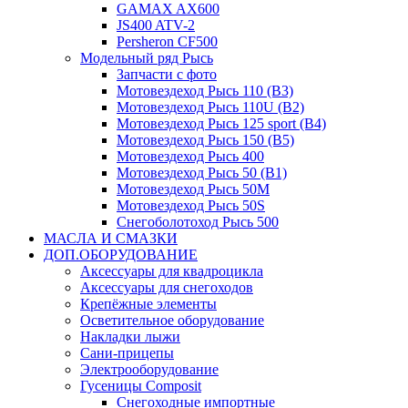
GAMAX AX600
JS400 ATV-2
Persheron CF500
Модельный ряд Рысь
Запчасти с фото
Мотовездеход Рысь 110 (B3)
Мотовездеход Рысь 110U (B2)
Мотовездеход Рысь 125 sport (B4)
Мотовездеход Рысь 150 (B5)
Мотовездеход Рысь 400
Мотовездеход Рысь 50 (B1)
Мотовездеход Рысь 50M
Мотовездеход Рысь 50S
Снегоболотоход Рысь 500
МАСЛА И СМАЗКИ
ДОП.ОБОРУДОВАНИЕ
Аксессуары для квадроцикла
Аксессуары для снегоходов
Крепёжные элементы
Осветительное оборудование
Накладки лыжи
Сани-прицепы
Электрооборудование
Гусеницы Composit
Снегоходные импортные