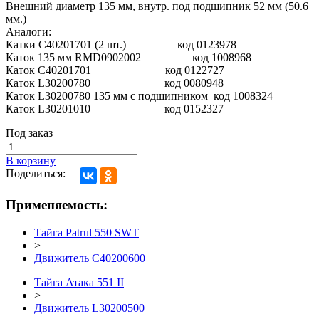
Внешний диаметр 135 мм, внутр. под подшипник 52 мм (50.6
мм.)
Аналоги:
Катки C40201701 (2 шт.) код 0123978
Каток 135 мм RMD0902002 код 1008968
Каток C40201701 код 0122727
Каток L30200780 код 0080948
Каток L30200780 135 мм с подшипником код 1008324
Каток L30201010 код 0152327
Под заказ
В корзину
Поделиться:
Применяемость:
Тайга Patrul 550 SWT
>
Движитель C40200600
Тайга Атака 551 II
>
Движитель L30200500