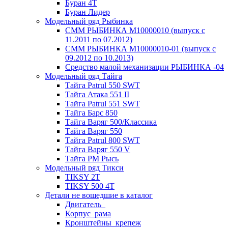
Буран 4Т
Буран Лидер
Модельный ряд Рыбинка
СММ РЫБИНКА M10000010 (выпуск с
11.2011 по 07.2012)
СММ РЫБИНКА M10000010-01 (выпуск с
09.2012 по 10.2013)
Средство малой механизации РЫБИНКА -04
Модельный ряд Тайга
Тайга Patrul 550 SWT
Тайга Атака 551 II
Тайга Patrul 551 SWT
Тайга Барс 850
Тайга Варяг 500/Классика
Тайга Варяг 550
Тайга Patrul 800 SWT
Тайга Варяг 550 V
Тайга РМ Рысь
Модельный ряд Тикси
TIKSY 2T
TIKSY 500 4T
Детали не вошедшие в каталог
Двигатель_
Корпус_рама
Кронштейны_крепеж