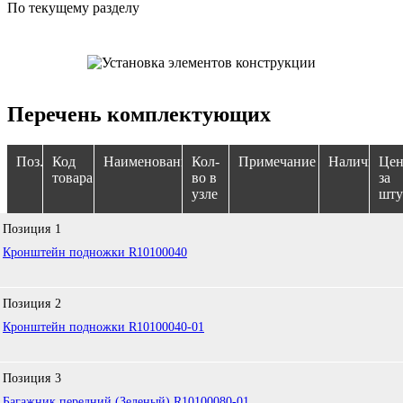
По текущему разделу
Перечень комплектующих
Поз.
Код
Наименование
Кол-
Примечание
Наличие
Цен
товара
во в
за
узле
шту
Позиция
1
Кронштейн подножки R10100040
Позиция
2
Кронштейн подножки R10100040-01
Позиция
3
Багажник передний (Зеленый) R10100080-01