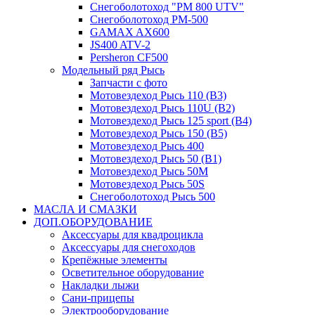
Снегоболотоход "РМ 800 UTV"
Снегоболотоход РМ-500
GAMAX AX600
JS400 ATV-2
Persheron CF500
Модельный ряд Рысь
Запчасти с фото
Мотовездеход Рысь 110 (B3)
Мотовездеход Рысь 110U (B2)
Мотовездеход Рысь 125 sport (B4)
Мотовездеход Рысь 150 (B5)
Мотовездеход Рысь 400
Мотовездеход Рысь 50 (B1)
Мотовездеход Рысь 50M
Мотовездеход Рысь 50S
Снегоболотоход Рысь 500
МАСЛА И СМАЗКИ
ДОП.ОБОРУДОВАНИЕ
Аксессуары для квадроцикла
Аксессуары для снегоходов
Крепёжные элементы
Осветительное оборудование
Накладки лыжи
Сани-прицепы
Электрооборудование