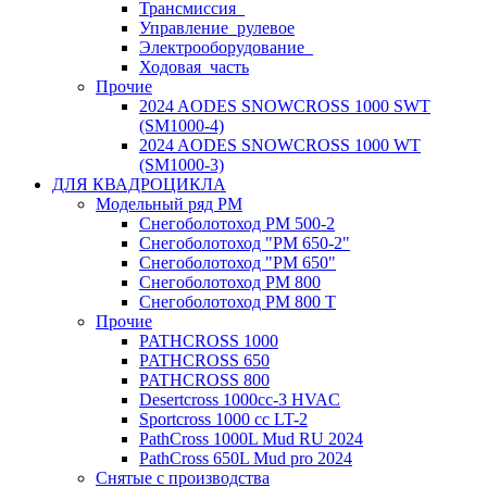
Трансмиссия_
Управление_рулевое
Электрооборудование_
Ходовая_часть
Прочие
2024 AODES SNOWCROSS 1000 SWT
(SM1000-4)
2024 AODES SNOWCROSS 1000 WT
(SM1000-3)
ДЛЯ КВАДРОЦИКЛА
Модельный ряд РМ
Снегоболотоход РМ 500-2
Снегоболотоход "РМ 650-2"
Снегоболотоход "РМ 650"
Снегоболотоход РМ 800
Снегоболотоход РМ 800 Т
Прочие
PATHCROSS 1000
PATHCROSS 650
PATHCROSS 800
Desertcross 1000cc-3 HVAC
Sportcross 1000 cc LT-2
PathCross 1000L Mud RU 2024
PathCross 650L Mud pro 2024
Снятые с производства