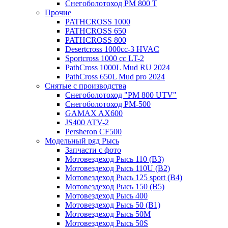
Снегоболотоход РМ 800 Т
Прочие
PATHCROSS 1000
PATHCROSS 650
PATHCROSS 800
Desertcross 1000cc-3 HVAC
Sportcross 1000 cc LT-2
PathCross 1000L Mud RU 2024
PathCross 650L Mud pro 2024
Снятые с производства
Снегоболотоход "РМ 800 UTV"
Снегоболотоход РМ-500
GAMAX AX600
JS400 ATV-2
Persheron CF500
Модельный ряд Рысь
Запчасти с фото
Мотовездеход Рысь 110 (B3)
Мотовездеход Рысь 110U (B2)
Мотовездеход Рысь 125 sport (B4)
Мотовездеход Рысь 150 (B5)
Мотовездеход Рысь 400
Мотовездеход Рысь 50 (B1)
Мотовездеход Рысь 50M
Мотовездеход Рысь 50S