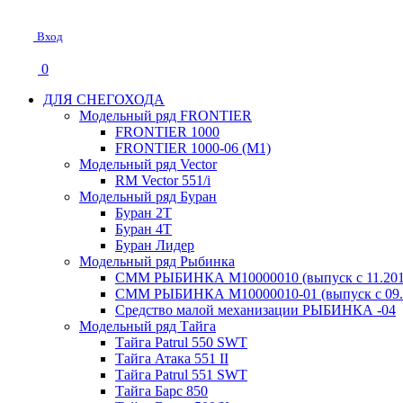
Вход
0
ДЛЯ СНЕГОХОДА
Модельный ряд FRONTIER
FRONTIER 1000
FRONTIER 1000-06 (М1)
Модельный ряд Vector
RM Vector 551/i
Модельный ряд Буран
Буран 2Т
Буран 4Т
Буран Лидер
Модельный ряд Рыбинка
СММ РЫБИНКА M10000010 (выпуск с 11.2011
СММ РЫБИНКА M10000010-01 (выпуск с 09.2
Средство малой механизации РЫБИНКА -04
Модельный ряд Тайга
Тайга Patrul 550 SWT
Тайга Атака 551 II
Тайга Patrul 551 SWT
Тайга Барс 850