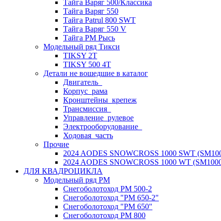
Тайга Варяг 500/Классика
Тайга Варяг 550
Тайга Patrul 800 SWT
Тайга Варяг 550 V
Тайга РМ Рысь
Модельный ряд Тикси
TIKSY 2T
TIKSY 500 4T
Детали не вошедшие в каталог
Двигатель_
Корпус_рама
Кронштейны_крепеж
Трансмиссия_
Управление_рулевое
Электрооборудование_
Ходовая_часть
Прочие
2024 AODES SNOWCROSS 1000 SWT (SM100
2024 AODES SNOWCROSS 1000 WT (SM1000
ДЛЯ КВАДРОЦИКЛА
Модельный ряд РМ
Снегоболотоход РМ 500-2
Снегоболотоход "РМ 650-2"
Снегоболотоход "РМ 650"
Снегоболотоход РМ 800