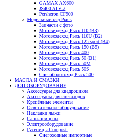
GAMAX AX600
JS400 ATV-2
Persheron CF500
Модельный ряд Рысь
Запчасти с фото
Мотовездеход Рысь 110 (B3)
Мотовездеход Рысь 110U (B2)
Мотовездеход Рысь 125 sport (B4)
Мотовездеход Рысь 150 (B5)
Мотовездеход Рысь 400
Мотовездеход Рысь 50 (B1)
Мотовездеход Рысь 50M
Мотовездеход Рысь 50S
Снегоболотоход Рысь 500
МАСЛА И СМАЗКИ
ДОП.ОБОРУДОВАНИЕ
Аксессуары для квадроцикла
Аксессуары для снегоходов
Крепёжные элементы
Осветительное оборудование
Накладки лыжи
Сани-прицепы
Электрооборудование
Гусеницы Composit
Снегоходные импортные