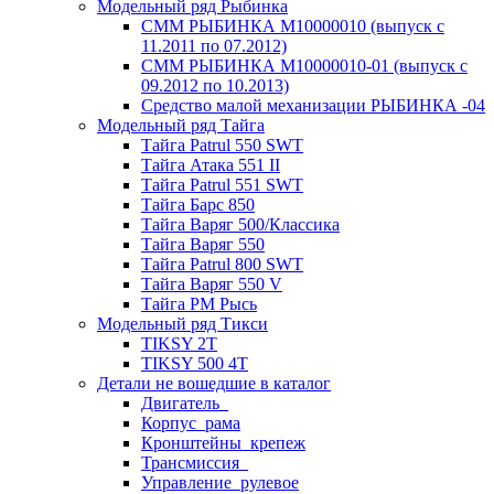
Модельный ряд Рыбинка
СММ РЫБИНКА M10000010 (выпуск с
11.2011 по 07.2012)
СММ РЫБИНКА M10000010-01 (выпуск с
09.2012 по 10.2013)
Средство малой механизации РЫБИНКА -04
Модельный ряд Тайга
Тайга Patrul 550 SWT
Тайга Атака 551 II
Тайга Patrul 551 SWT
Тайга Барс 850
Тайга Варяг 500/Классика
Тайга Варяг 550
Тайга Patrul 800 SWT
Тайга Варяг 550 V
Тайга РМ Рысь
Модельный ряд Тикси
TIKSY 2T
TIKSY 500 4T
Детали не вошедшие в каталог
Двигатель_
Корпус_рама
Кронштейны_крепеж
Трансмиссия_
Управление_рулевое