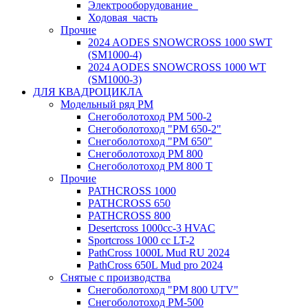
Электрооборудование_
Ходовая_часть
Прочие
2024 AODES SNOWCROSS 1000 SWT
(SM1000-4)
2024 AODES SNOWCROSS 1000 WT
(SM1000-3)
ДЛЯ КВАДРОЦИКЛА
Модельный ряд РМ
Снегоболотоход РМ 500-2
Снегоболотоход "РМ 650-2"
Снегоболотоход "РМ 650"
Снегоболотоход РМ 800
Снегоболотоход РМ 800 Т
Прочие
PATHCROSS 1000
PATHCROSS 650
PATHCROSS 800
Desertcross 1000cc-3 HVAC
Sportcross 1000 cc LT-2
PathCross 1000L Mud RU 2024
PathCross 650L Mud pro 2024
Снятые с производства
Снегоболотоход "РМ 800 UTV"
Снегоболотоход РМ-500