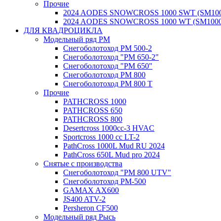
Прочие
2024 AODES SNOWCROSS 1000 SWT (SM100
2024 AODES SNOWCROSS 1000 WT (SM1000
ДЛЯ КВАДРОЦИКЛА
Модельный ряд РМ
Снегоболотоход РМ 500-2
Снегоболотоход "РМ 650-2"
Снегоболотоход "РМ 650"
Снегоболотоход РМ 800
Снегоболотоход РМ 800 Т
Прочие
PATHCROSS 1000
PATHCROSS 650
PATHCROSS 800
Desertcross 1000cc-3 HVAC
Sportcross 1000 cc LT-2
PathCross 1000L Mud RU 2024
PathCross 650L Mud pro 2024
Снятые с производства
Снегоболотоход "РМ 800 UTV"
Снегоболотоход РМ-500
GAMAX AX600
JS400 ATV-2
Persheron CF500
Модельный ряд Рысь