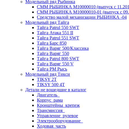
Модельный ряд Рыбинка
СММ РЫБИНКА M10000010 (выпуск с 11.2011
СММ РЫБИНКА M10000010-01 (выпуск с 09.2
Средство малой механизации РЫБИНКА -04
Модельный ряд Тайга
Тайга Patrul 550 SWT
Тайга Атака 551 II
Тайга Patrul 551 SWT
Тайга Барс 850
Тайга Варяг 500/Классика
Тайга Варяг 550
Тайга Patrul 800 SWT
Тайга Варяг 550 V
Тайга РМ Рысь
Модельный ряд Тикси
TIKSY 2T
TIKSY 500 4T
Детали не вошедшие в каталог
Двигатель_
Корпус_рама
Кронштейны_крепеж
Трансмиссия_
Управление_рулевое
Электрооборудование_
Ходовая_часть