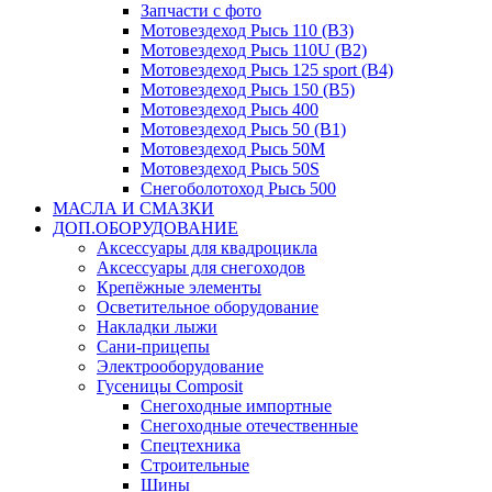
Запчасти с фото
Мотовездеход Рысь 110 (B3)
Мотовездеход Рысь 110U (B2)
Мотовездеход Рысь 125 sport (B4)
Мотовездеход Рысь 150 (B5)
Мотовездеход Рысь 400
Мотовездеход Рысь 50 (B1)
Мотовездеход Рысь 50M
Мотовездеход Рысь 50S
Снегоболотоход Рысь 500
МАСЛА И СМАЗКИ
ДОП.ОБОРУДОВАНИЕ
Аксессуары для квадроцикла
Аксессуары для снегоходов
Крепёжные элементы
Осветительное оборудование
Накладки лыжи
Сани-прицепы
Электрооборудование
Гусеницы Composit
Снегоходные импортные
Снегоходные отечественные
Спецтехника
Строительные
Шины