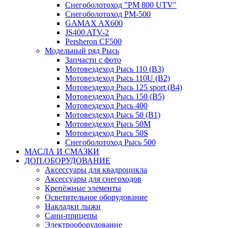
Снегоболотоход "РМ 800 UTV"
Снегоболотоход РМ-500
GAMAX AX600
JS400 ATV-2
Persheron CF500
Модельный ряд Рысь
Запчасти с фото
Мотовездеход Рысь 110 (B3)
Мотовездеход Рысь 110U (B2)
Мотовездеход Рысь 125 sport (B4)
Мотовездеход Рысь 150 (B5)
Мотовездеход Рысь 400
Мотовездеход Рысь 50 (B1)
Мотовездеход Рысь 50M
Мотовездеход Рысь 50S
Снегоболотоход Рысь 500
МАСЛА И СМАЗКИ
ДОП.ОБОРУДОВАНИЕ
Аксессуары для квадроцикла
Аксессуары для снегоходов
Крепёжные элементы
Осветительное оборудование
Накладки лыжи
Сани-прицепы
Электрооборудование