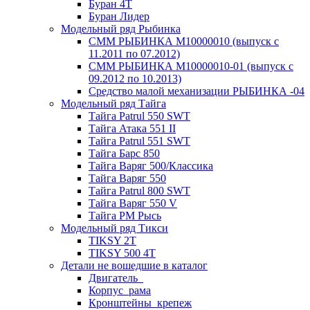
Буран 4Т
Буран Лидер
Модельный ряд Рыбинка
СММ РЫБИНКА M10000010 (выпуск с
11.2011 по 07.2012)
СММ РЫБИНКА M10000010-01 (выпуск с
09.2012 по 10.2013)
Средство малой механизации РЫБИНКА -04
Модельный ряд Тайга
Тайга Patrul 550 SWT
Тайга Атака 551 II
Тайга Patrul 551 SWT
Тайга Барс 850
Тайга Варяг 500/Классика
Тайга Варяг 550
Тайга Patrul 800 SWT
Тайга Варяг 550 V
Тайга РМ Рысь
Модельный ряд Тикси
TIKSY 2T
TIKSY 500 4T
Детали не вошедшие в каталог
Двигатель_
Корпус_рама
Кронштейны_крепеж