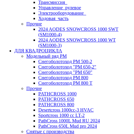
Трансмиссия_
Управление_рулевое
Электрооборудование_
Ходовая_часть
Прочие
2024 AODES SNOWCROSS 1000 SWT
(SM1000-4)
2024 AODES SNOWCROSS 1000 WT
(SM1000-3)
ДЛЯ КВАДРОЦИКЛА
Модельный ряд РМ
Снегоболотоход РМ 500-2
Снегоболотоход "РМ 650-2"
Снегоболотоход "РМ 650"
Снегоболотоход РМ 800
Снегоболотоход РМ 800 Т
Прочие
PATHCROSS 1000
PATHCROSS 650
PATHCROSS 800
Desertcross 1000cc-3 HVAC
Sportcross 1000 cc LT-2
PathCross 1000L Mud RU 2024
PathCross 650L Mud pro 2024
Снятые с производства