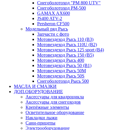
Снегоболотоход "РМ 800 UTV"
Снегоболотоход РМ-500
GAMAX AX600
JS400 ATV-2
Persheron CF500
Модельный ряд Рысь
Запчасти с фото
Мотовездеход Рысь 110 (B3)
Мотовездеход Рысь 110U (B2)
Мотовездеход Рысь 125 sport (B4)
Мотовездеход Рысь 150 (B5)
Мотовездеход Рысь 400
Мотовездеход Рысь 50 (B1)
Мотовездеход Рысь 50M
Мотовездеход Рысь 50S
Снегоболотоход Рысь 500
МАСЛА И СМАЗКИ
ДОП.ОБОРУДОВАНИЕ
Аксессуары для квадроцикла
Аксессуары для снегоходов
Крепёжные элементы
Осветительное оборудование
Накладки лыжи
Сани-прицепы
Электрооборудование