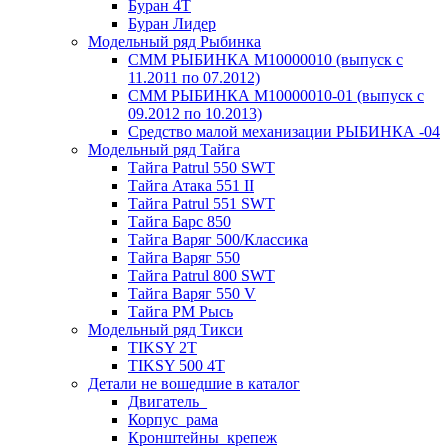
Буран 4Т
Буран Лидер
Модельный ряд Рыбинка
СММ РЫБИНКА M10000010 (выпуск с
11.2011 по 07.2012)
СММ РЫБИНКА M10000010-01 (выпуск с
09.2012 по 10.2013)
Средство малой механизации РЫБИНКА -04
Модельный ряд Тайга
Тайга Patrul 550 SWT
Тайга Атака 551 II
Тайга Patrul 551 SWT
Тайга Барс 850
Тайга Варяг 500/Классика
Тайга Варяг 550
Тайга Patrul 800 SWT
Тайга Варяг 550 V
Тайга РМ Рысь
Модельный ряд Тикси
TIKSY 2T
TIKSY 500 4T
Детали не вошедшие в каталог
Двигатель_
Корпус_рама
Кронштейны_крепеж