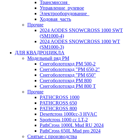
Трансмиссия_
Управление_рулевое
Электрооборудование_
Ходовая_часть
Прочие
2024 AODES SNOWCROSS 1000 SWT
(SM1000-4)
2024 AODES SNOWCROSS 1000 WT
(SM1000-3)
ДЛЯ КВАДРОЦИКЛА
Модельный ряд РМ
Снегоболотоход РМ 500-2
Снегоболотоход "РМ 650-2"
Снегоболотоход "РМ 650"
Снегоболотоход РМ 800
Снегоболотоход РМ 800 Т
Прочие
PATHCROSS 1000
PATHCROSS 650
PATHCROSS 800
Desertcross 1000cc-3 HVAC
Sportcross 1000 cc LT-2
PathCross 1000L Mud RU 2024
PathCross 650L Mud pro 2024
Снятые с производства