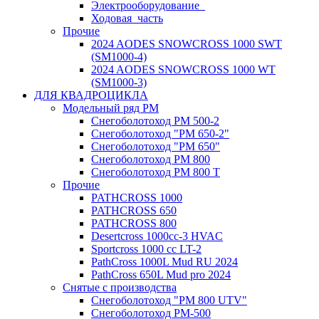
Электрооборудование_
Ходовая_часть
Прочие
2024 AODES SNOWCROSS 1000 SWT
(SM1000-4)
2024 AODES SNOWCROSS 1000 WT
(SM1000-3)
ДЛЯ КВАДРОЦИКЛА
Модельный ряд РМ
Снегоболотоход РМ 500-2
Снегоболотоход "РМ 650-2"
Снегоболотоход "РМ 650"
Снегоболотоход РМ 800
Снегоболотоход РМ 800 Т
Прочие
PATHCROSS 1000
PATHCROSS 650
PATHCROSS 800
Desertcross 1000cc-3 HVAC
Sportcross 1000 cc LT-2
PathCross 1000L Mud RU 2024
PathCross 650L Mud pro 2024
Снятые с производства
Снегоболотоход "РМ 800 UTV"
Снегоболотоход РМ-500