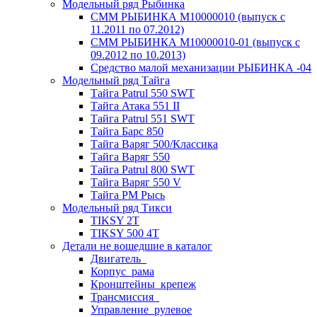
Модельный ряд Рыбинка
СММ РЫБИНКА M10000010 (выпуск с
11.2011 по 07.2012)
СММ РЫБИНКА M10000010-01 (выпуск с
09.2012 по 10.2013)
Средство малой механизации РЫБИНКА -04
Модельный ряд Тайга
Тайга Patrul 550 SWT
Тайга Атака 551 II
Тайга Patrul 551 SWT
Тайга Барс 850
Тайга Варяг 500/Классика
Тайга Варяг 550
Тайга Patrul 800 SWT
Тайга Варяг 550 V
Тайга РМ Рысь
Модельный ряд Тикси
TIKSY 2T
TIKSY 500 4T
Детали не вошедшие в каталог
Двигатель_
Корпус_рама
Кронштейны_крепеж
Трансмиссия_
Управление_рулевое