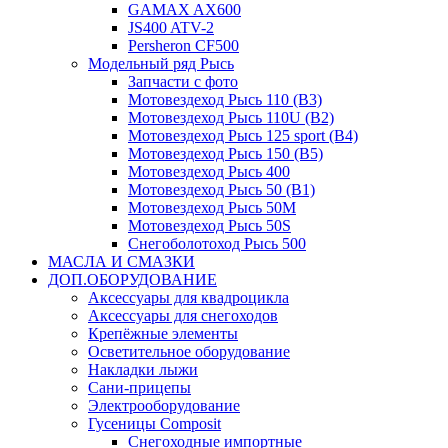
GAMAX AX600
JS400 ATV-2
Persheron CF500
Модельный ряд Рысь
Запчасти с фото
Мотовездеход Рысь 110 (B3)
Мотовездеход Рысь 110U (B2)
Мотовездеход Рысь 125 sport (B4)
Мотовездеход Рысь 150 (B5)
Мотовездеход Рысь 400
Мотовездеход Рысь 50 (B1)
Мотовездеход Рысь 50M
Мотовездеход Рысь 50S
Снегоболотоход Рысь 500
МАСЛА И СМАЗКИ
ДОП.ОБОРУДОВАНИЕ
Аксессуары для квадроцикла
Аксессуары для снегоходов
Крепёжные элементы
Осветительное оборудование
Накладки лыжи
Сани-прицепы
Электрооборудование
Гусеницы Composit
Снегоходные импортные