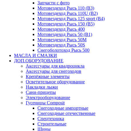
Запчасти с фото
Мотовездеход Рысь 110 (B3)
Мотовездеход Рысь 110U (B2)
Мотовездеход Рысь 125 sport (B4)
Мотовездеход Рысь 150 (B5)
Мотовездеход Рысь 400
Мотовездеход Рысь 50 (B1)
Мотовездеход Рысь 50M
Мотовездеход Рысь 50S
Снегоболотоход Рысь 500
МАСЛА И СМАЗКИ
ДОП.ОБОРУДОВАНИЕ
Аксессуары для квадроцикла
Аксессуары для снегоходов
Крепёжные элементы
Осветительное оборудование
Накладки лыжи
Сани-прицепы
Электрооборудование
Гусеницы Composit
Снегоходные импортные
Снегоходные отечественные
Спецтехника
Строительные
Шины