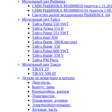
Модельный ряд Рыбинка
СММ РЫБИНКА M10000010 (выпуск с 11.2011
СММ РЫБИНКА M10000010-01 (выпуск с 09.2
Средство малой механизации РЫБИНКА -04
Модельный ряд Тайга
Тайга Patrul 550 SWT
Тайга Атака 551 II
Тайга Patrul 551 SWT
Тайга Барс 850
Тайга Варяг 500/Классика
Тайга Варяг 550
Тайга Patrul 800 SWT
Тайга Варяг 550 V
Тайга РМ Рысь
Модельный ряд Тикси
TIKSY 2T
TIKSY 500 4T
Детали не вошедшие в каталог
Двигатель_
Корпус_рама
Кронштейны_крепеж
Трансмиссия_
Управление_рулевое
Электрооборудование_
Ходовая_часть