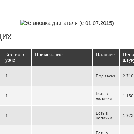
щих
Кол-во в
Примечание
Наличие
Цена
узле
штук
1
Под заказ
2 710
Есть в
1
1 150
наличии
Есть в
1
1 973
наличии
Есть в