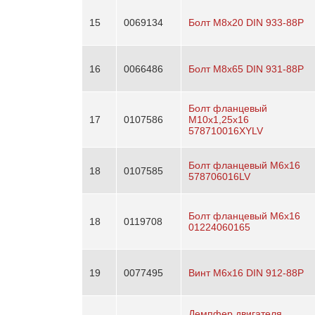
15
0069134
Болт М8х20 DIN 933-88P
16
0066486
Болт М8х65 DIN 931-88P
Болт фланцевый
17
0107586
М10х1,25х16
578710016XYLV
Болт фланцевый М6х16
18
0107585
578706016LV
Болт фланцевый М6х16
18
0119708
01224060165
19
0077495
Винт М6х16 DIN 912-88P
Демпфер двигателя