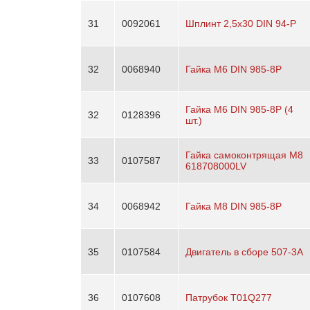
31
0092061
Шплинт 2,5х30 DIN 94-P
32
0068940
Гайка М6 DIN 985-8Р
Гайка M6 DIN 985-8Р (4
32
0128396
шт.)
Гайка самоконтрящая М8
33
0107587
618708000LV
34
0068942
Гайка М8 DIN 985-8P
35
0107584
Двигатель в сборе 507-3A
36
0107608
Патрубок T01Q277