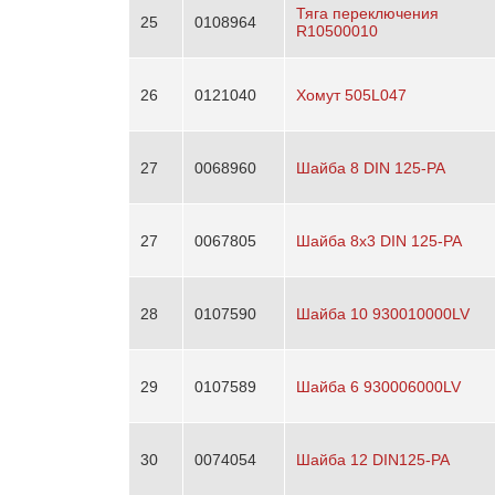
Тяга переключения
25
0108964
R10500010
26
0121040
Хомут 505L047
27
0068960
Шайба 8 DIN 125-PA
27
0067805
Шайба 8x3 DIN 125-PA
28
0107590
Шайба 10 930010000LV
29
0107589
Шайба 6 930006000LV
30
0074054
Шайба 12 DIN125-PA