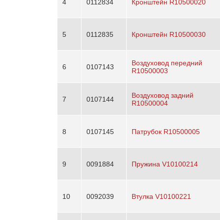
4
0112834
Кронштейн R10500020
5
0112835
Кронштейн R10500030
Воздуховод передний
6
0107143
R10500003
Воздуховод задний
7
0107144
R10500004
8
0107145
Патрубок R10500005
9
0091884
Пружина V10100214
10
0092039
Втулка V10100221