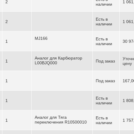
2
1 061
наличии
Есть в
2
1 061
наличии
MJ166
Есть в
1
30 97
наличии
Аналог для Карбюратор
Уточн
1
Под заказ
L00BJQ000
цену
1
Под заказ
167,0
Есть в
1
1 808
наличии
Аналог для Тяга
Есть в
1
1 757
переключения R10500010
наличии