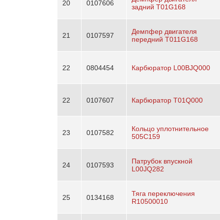
20
0107606
задний T01G168
Демпфер двигателя
21
0107597
передний T011G168
22
0804454
Карбюратор L00BJQ000
22
0107607
Карбюратор T01Q000
Кольцо уплотнительное
23
0107582
505C159
Патрубок впускной
24
0107593
L00JQ282
Тяга переключения
25
0134168
R10500010