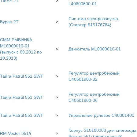
TIKSY 2T
>
L40600600-01
Система электрозапуска
Буран 2Т
>
(Стартер 515176784)
СММ РЫБИНКА
M10000010-01
>
Движитель М10000010-01
(выпуск с 09.2012 по
10.2013)
Регулятор центробежный
Тайга Patrul 551 SWT
>
C40601900-02
Регулятор центробежный
Тайга Patrul 551 SWT
>
С40601900-06
Тайга Patrul 551 SWT
>
Управление рулевое С40301400
Корпус S10100200 для снегохода
RM Vector 551/i
>
Вектор 551i (инжекторный)