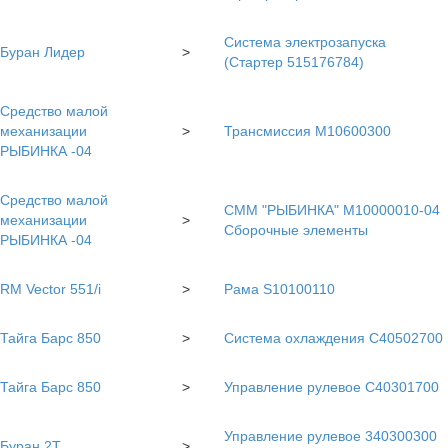
Система электрозапуска
Буран Лидер
>
(Стартер 515176784)
Средство малой
механизации
>
Трансмиссия М10600300
РЫБИНКА -04
Средство малой
СММ "РЫБИНКА" М10000010-04
механизации
>
Сборочные элементы
РЫБИНКА -04
RM Vector 551/i
>
Рама S10100110
Тайга Барс 850
>
Система охлаждения C40502700
Тайга Барс 850
>
Управление рулевое С40301700
Управление рулевое 340300300
Буран 2Т
>