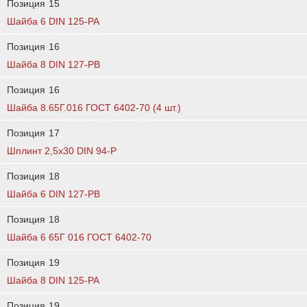
Позиция
15
Шайба 6 DIN 125-PA
Позиция
16
Шайба 8 DIN 127-PB
Позиция
16
Шайба 8.65Г.016 ГОСТ 6402-70 (4 шт.)
Позиция
17
Шплинт 2,5х30 DIN 94-P
Позиция
18
Шайба 6 DIN 127-РВ
Позиция
18
Шайба 6 65Г 016 ГОСТ 6402-70
Позиция
19
Шайба 8 DIN 125-PA
Позиция
19