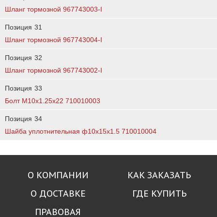
Шланг тормозной 967743003-I
Позиция
31
Шланг тормозной 967743004-I
Позиция
32
Шланг тормозной 967743002-I
Позиция
33
Болт М10х1.25х22 710010003
Позиция
34
Шайба уплотнительная ф10х15х1.5 710010004
О КОМПАНИИ
КАК ЗАКАЗАТЬ
О ДОСТАВКЕ
ГДЕ КУПИТЬ
ПРАВОВАЯ