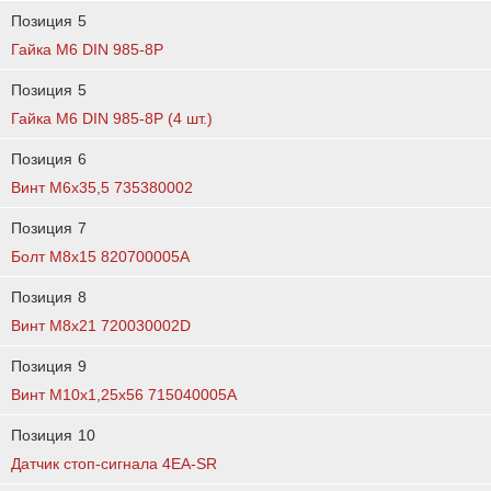
Позиция
5
Гайка М6 DIN 985-8Р
Позиция
5
Гайка M6 DIN 985-8Р (4 шт.)
Позиция
6
Винт М6х35,5 735380002
Позиция
7
Болт М8х15 820700005A
Позиция
8
Винт М8х21 720030002D
Позиция
9
Винт М10х1,25х56 715040005A
Позиция
10
Датчик стоп-сигнала 4EA-SR