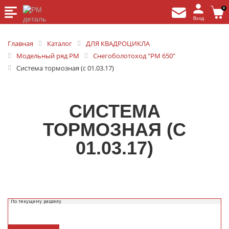
0
Вход
Главная
Каталог
ДЛЯ КВАДРОЦИКЛА
Модельный ряд РМ
Снегоболотоход "РМ 650"
Система тормозная (с 01.03.17)
СИСТЕМА
ТОРМОЗНАЯ (С
01.03.17)