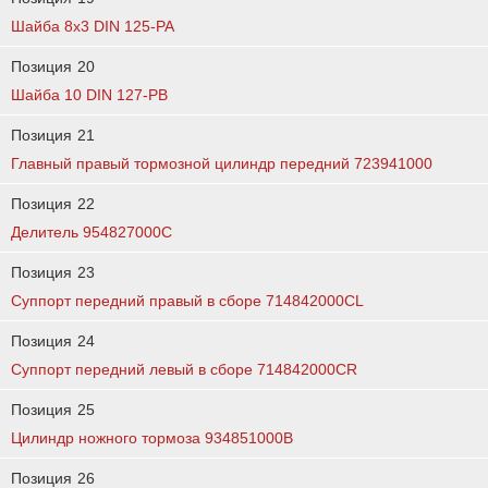
Шайба 8x3 DIN 125-PA
Позиция
20
Шайба 10 DIN 127-PB
Позиция
21
Главный правый тормозной цилиндр передний 723941000
Позиция
22
Делитель 954827000C
Позиция
23
Суппорт передний правый в сборе 714842000CL
Позиция
24
Суппорт передний левый в сборе 714842000CR
Позиция
25
Цилиндр ножного тормоза 934851000B
Позиция
26