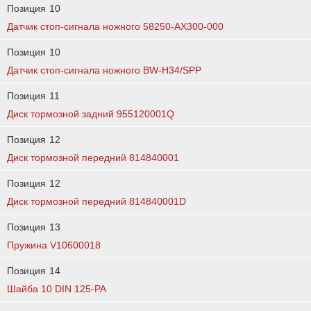
Позиция
10
Датчик стоп-сигнала ножного 58250-AX300-000
Позиция
10
Датчик стоп-сигнала ножного BW-H34/SPP
Позиция
11
Диск тормозной задний 955120001Q
Позиция
12
Диск тормозной передний 814840001
Позиция
12
Диск тормозной передний 814840001D
Позиция
13
Пружина V10600018
Позиция
14
Шайба 10 DIN 125-PA