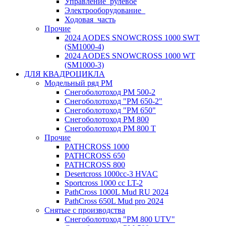
Управление_рулевое
Электрооборудование_
Ходовая_часть
Прочие
2024 AODES SNOWCROSS 1000 SWT
(SM1000-4)
2024 AODES SNOWCROSS 1000 WT
(SM1000-3)
ДЛЯ КВАДРОЦИКЛА
Модельный ряд РМ
Снегоболотоход РМ 500-2
Снегоболотоход "РМ 650-2"
Снегоболотоход "РМ 650"
Снегоболотоход РМ 800
Снегоболотоход РМ 800 Т
Прочие
PATHCROSS 1000
PATHCROSS 650
PATHCROSS 800
Desertcross 1000cc-3 HVAC
Sportcross 1000 cc LT-2
PathCross 1000L Mud RU 2024
PathCross 650L Mud pro 2024
Снятые с производства
Снегоболотоход "РМ 800 UTV"