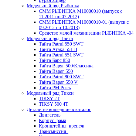
Буран Лидер
Модельный ряд Рыбинка
СММ РЫБИНКА M10000010 (выпуск с
11.2011 по 07.2012)
СММ РЫБИНКА M10000010-01 (выпуск с
09.2012 по 10.2013)
Средство малой механизации РЫБИНКА -04
Модельный ряд Тайга
Тайга Patrul 550 SWT
Тайга Атака 551 II
Тайга Patrul 551 SWT
Тайга Барс 850
Тайга Варяг 500/Классика
Тайга Варяг 550
Тайга Patrul 800 SWT
Тайга Варяг 550 V
Тайга РМ Рысь
Модельный ряд Тикси
TIKSY 2T
TIKSY 500 4T
Детали не вошедшие в каталог
Двигатель_
Корпус_рама
Кронштейны_крепеж
Трансмиссия_