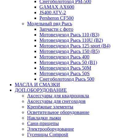
Снегоболотоход РМ-500
GAMAX AX600
JS400 ATV-2
Persheron CF500
Модельный ряд Рысь
Запчасти с фото
Мотовездеход Рысь 110 (B3)
Мотовездеход Рысь 110U (B2)
Мотовездеход Рысь 125 sport (B4)
Мотовездеход Рысь 150 (B5)
Мотовездеход Рысь 400
Мотовездеход Рысь 50 (B1)
Мотовездеход Рысь 50M
Мотовездеход Рысь 50S
Снегоболотоход Рысь 500
МАСЛА И СМАЗКИ
ДОП.ОБОРУДОВАНИЕ
Аксессуары для квадроцикла
Аксессуары для снегоходов
Крепёжные элементы
Осветительное оборудование
Накладки лыжи
Сани-прицепы
Электрооборудование
Гусеницы Composit