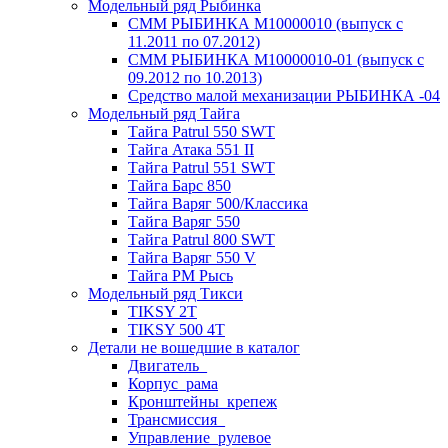
Модельный ряд Рыбинка
СММ РЫБИНКА M10000010 (выпуск с
11.2011 по 07.2012)
СММ РЫБИНКА M10000010-01 (выпуск с
09.2012 по 10.2013)
Средство малой механизации РЫБИНКА -04
Модельный ряд Тайга
Тайга Patrul 550 SWT
Тайга Атака 551 II
Тайга Patrul 551 SWT
Тайга Барс 850
Тайга Варяг 500/Классика
Тайга Варяг 550
Тайга Patrul 800 SWT
Тайга Варяг 550 V
Тайга РМ Рысь
Модельный ряд Тикси
TIKSY 2T
TIKSY 500 4T
Детали не вошедшие в каталог
Двигатель_
Корпус_рама
Кронштейны_крепеж
Трансмиссия_
Управление_рулевое