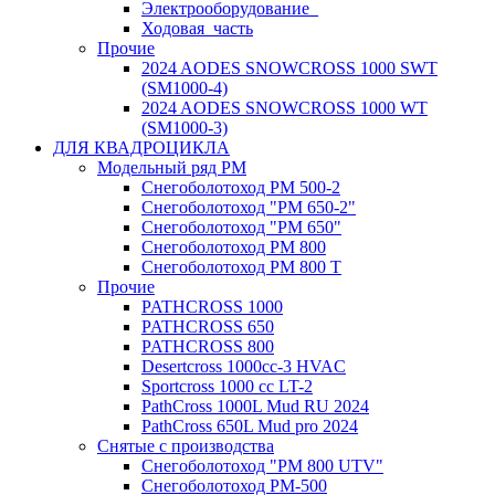
Электрооборудование_
Ходовая_часть
Прочие
2024 AODES SNOWCROSS 1000 SWT
(SM1000-4)
2024 AODES SNOWCROSS 1000 WT
(SM1000-3)
ДЛЯ КВАДРОЦИКЛА
Модельный ряд РМ
Снегоболотоход РМ 500-2
Снегоболотоход "РМ 650-2"
Снегоболотоход "РМ 650"
Снегоболотоход РМ 800
Снегоболотоход РМ 800 Т
Прочие
PATHCROSS 1000
PATHCROSS 650
PATHCROSS 800
Desertcross 1000cc-3 HVAC
Sportcross 1000 cc LT-2
PathCross 1000L Mud RU 2024
PathCross 650L Mud pro 2024
Снятые с производства
Снегоболотоход "РМ 800 UTV"
Снегоболотоход РМ-500