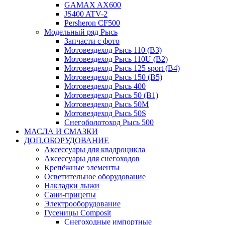
GAMAX AX600
JS400 ATV-2
Persheron CF500
Модельный ряд Рысь
Запчасти с фото
Мотовездеход Рысь 110 (B3)
Мотовездеход Рысь 110U (B2)
Мотовездеход Рысь 125 sport (B4)
Мотовездеход Рысь 150 (B5)
Мотовездеход Рысь 400
Мотовездеход Рысь 50 (B1)
Мотовездеход Рысь 50M
Мотовездеход Рысь 50S
Снегоболотоход Рысь 500
МАСЛА И СМАЗКИ
ДОП.ОБОРУДОВАНИЕ
Аксессуары для квадроцикла
Аксессуары для снегоходов
Крепёжные элементы
Осветительное оборудование
Накладки лыжи
Сани-прицепы
Электрооборудование
Гусеницы Composit
Снегоходные импортные