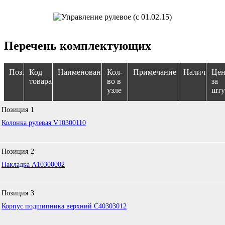
Перечень комплектующих
Поз.
Код
Наименование
Кол-
Примечание
Наличие
Цен
товара
во в
за
узле
шту
Позиция
1
Колонка рулевая V10300110
Позиция
2
Накладка A10300002
Позиция
3
Корпус подшипника верхний C40303012