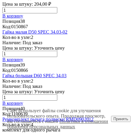
Цена за штуку:
204,00 ₽
В корзину
Позиция
38
Код:
0150867
Гайка малая D50 SPEC 34.03-02
Кол-во в узле:
2
Наличие:
Под заказ
Цена за штуку:
Уточнить цену
В корзину
Позиция
39
Код:
0150866
Гайка большая D60 SPEC 34.03
Кол-во в узле:
2
Наличие:
Под заказ
Цена за штуку:
Уточнить цену
В корзину
Позиция
40
Сайт использует файлы cookie для улучшения
Код:
1100639
пользовательского опыта. Продолжая просмотр,
Принять
Ремкомплект рычага подвески RMD0902012
вы соглашаетесь с нашей
Политики в отношении
Кол-во в узле:
4
обработки персональных данных
комплект для одного рычага