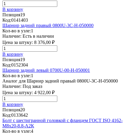
В корзину
Позиция
19
Код:
0141403
Шарнир задний правый 0800U-3C-H-050000
Кол-во в узле:
1
Наличие:
Есть в наличии
Цена за штуку:
8 376,00 ₽
В корзину
Позиция
19
Код:
0152304
Шарнир задний левый 0700U-00-H-050001
Кол-во в узле:
1
Аналог для Шарнир задний правый 0800U-3C-H-050000
Наличие:
Под заказ
Цена за штуку:
4 922,00 ₽
В корзину
Позиция
20
Код:
0133642
Болт с шестигранной головкой с фланцем ГОСТ ISO 4162-
M8x20-8.8-А2К
Кол-во в узле:
4