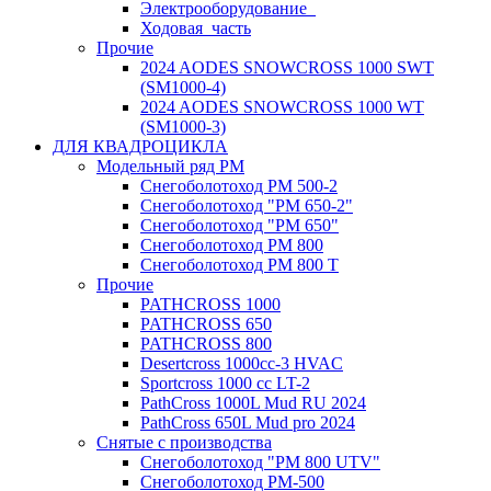
Электрооборудование_
Ходовая_часть
Прочие
2024 AODES SNOWCROSS 1000 SWT
(SM1000-4)
2024 AODES SNOWCROSS 1000 WT
(SM1000-3)
ДЛЯ КВАДРОЦИКЛА
Модельный ряд РМ
Снегоболотоход РМ 500-2
Снегоболотоход "РМ 650-2"
Снегоболотоход "РМ 650"
Снегоболотоход РМ 800
Снегоболотоход РМ 800 Т
Прочие
PATHCROSS 1000
PATHCROSS 650
PATHCROSS 800
Desertcross 1000cc-3 HVAC
Sportcross 1000 cc LT-2
PathCross 1000L Mud RU 2024
PathCross 650L Mud pro 2024
Снятые с производства
Снегоболотоход "РМ 800 UTV"
Снегоболотоход РМ-500