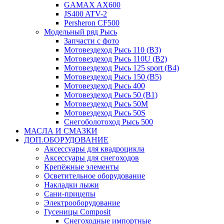
GAMAX AX600
JS400 ATV-2
Persheron CF500
Модельный ряд Рысь
Запчасти с фото
Мотовездеход Рысь 110 (B3)
Мотовездеход Рысь 110U (B2)
Мотовездеход Рысь 125 sport (B4)
Мотовездеход Рысь 150 (B5)
Мотовездеход Рысь 400
Мотовездеход Рысь 50 (B1)
Мотовездеход Рысь 50M
Мотовездеход Рысь 50S
Снегоболотоход Рысь 500
МАСЛА И СМАЗКИ
ДОП.ОБОРУДОВАНИЕ
Аксессуары для квадроцикла
Аксессуары для снегоходов
Крепёжные элементы
Осветительное оборудование
Накладки лыжи
Сани-прицепы
Электрооборудование
Гусеницы Composit
Снегоходные импортные