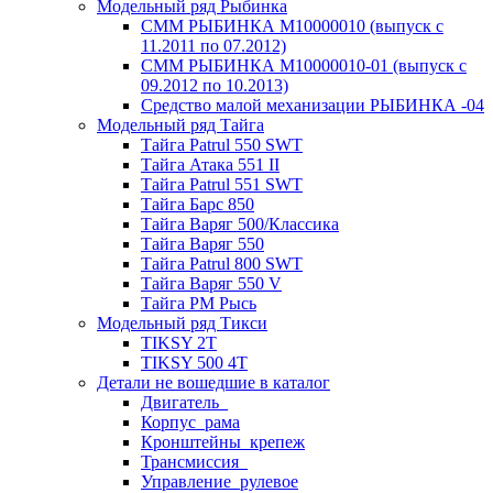
Модельный ряд Рыбинка
СММ РЫБИНКА M10000010 (выпуск с
11.2011 по 07.2012)
СММ РЫБИНКА M10000010-01 (выпуск с
09.2012 по 10.2013)
Средство малой механизации РЫБИНКА -04
Модельный ряд Тайга
Тайга Patrul 550 SWT
Тайга Атака 551 II
Тайга Patrul 551 SWT
Тайга Барс 850
Тайга Варяг 500/Классика
Тайга Варяг 550
Тайга Patrul 800 SWT
Тайга Варяг 550 V
Тайга РМ Рысь
Модельный ряд Тикси
TIKSY 2T
TIKSY 500 4T
Детали не вошедшие в каталог
Двигатель_
Корпус_рама
Кронштейны_крепеж
Трансмиссия_
Управление_рулевое