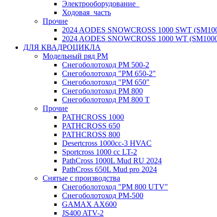
Электрооборудование_
Ходовая_часть
Прочие
2024 AODES SNOWCROSS 1000 SWT (SM100
2024 AODES SNOWCROSS 1000 WT (SM1000
ДЛЯ КВАДРОЦИКЛА
Модельный ряд РМ
Снегоболотоход РМ 500-2
Снегоболотоход "РМ 650-2"
Снегоболотоход "РМ 650"
Снегоболотоход РМ 800
Снегоболотоход РМ 800 Т
Прочие
PATHCROSS 1000
PATHCROSS 650
PATHCROSS 800
Desertcross 1000cc-3 HVAC
Sportcross 1000 cc LT-2
PathCross 1000L Mud RU 2024
PathCross 650L Mud pro 2024
Снятые с производства
Снегоболотоход "РМ 800 UTV"
Снегоболотоход РМ-500
GAMAX AX600
JS400 ATV-2