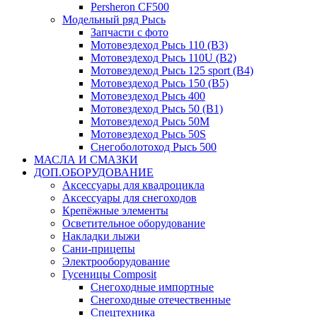
Persheron CF500
Модельный ряд Рысь
Запчасти с фото
Мотовездеход Рысь 110 (B3)
Мотовездеход Рысь 110U (B2)
Мотовездеход Рысь 125 sport (B4)
Мотовездеход Рысь 150 (B5)
Мотовездеход Рысь 400
Мотовездеход Рысь 50 (B1)
Мотовездеход Рысь 50M
Мотовездеход Рысь 50S
Снегоболотоход Рысь 500
МАСЛА И СМАЗКИ
ДОП.ОБОРУДОВАНИЕ
Аксессуары для квадроцикла
Аксессуары для снегоходов
Крепёжные элементы
Осветительное оборудование
Накладки лыжи
Сани-прицепы
Электрооборудование
Гусеницы Composit
Снегоходные импортные
Снегоходные отечественные
Спецтехника