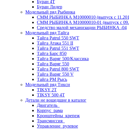
Буран 4Т
Буран Лидер
Модельный ряд Рыбинка
СММ РЫБИНКА M10000010 (выпуск с 11.2011
СММ РЫБИНКА M10000010-01 (выпуск с 09.2
Средство малой механизации РЫБИНКА -04
Модельный ряд Тайга
Тайга Patrul 550 SWT
Тайга Атака 551 II
Тайга Patrul 551 SWT
Тайга Барс 850
Тайга Варяг 500/Классика
Тайга Варяг 550
Тайга Patrul 800 SWT
Тайга Варяг 550 V
Тайга РМ Рысь
Модельный ряд Тикси
TIKSY 2T
TIKSY 500 4T
Детали не вошедшие в каталог
Двигатель_
Корпус_рама
Кронштейны_крепеж
Трансмиссия_
Управление_рулевое