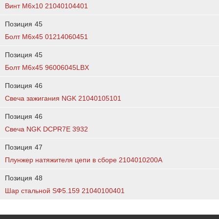
Винт М6х10 21040104401
Позиция
45
Болт М6х45 01214060451
Позиция
45
Болт М6х45 96006045LBX
Позиция
46
Свеча зажигания NGK 21040105101
Позиция
46
Свеча NGK DCPR7E 3932
Позиция
47
Плунжер натяжителя цепи в сборе 2104010200A
Позиция
48
Шар стальной SФ5.159 21040100401