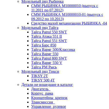
Модельный ряд Рыбинка
СММ РЫБИНКА M10000010 (выпуск с
11.2011 по 07.2012)
СММ РЫБИНКА M10000010-01 (выпуск с
09.2012 по 10.2013)
Средство малой механизации РЫБИНКА -04
Модельный ряд Тайга
Тайга Patrul 550 SWT
Тайга Атака 551 II
Тайга Patrul 551 SWT
Тайга Барс 850
Тайга Варяг 500/Классика
Тайга Варяг 550
Тайга Patrul 800 SWT
Тайга Варяг 550 V
Тайга РМ Рысь
Модельный ряд Тикси
TIKSY 2T
TIKSY 500 4T
Детали не вошедшие в каталог
Двигатель_
Корпус_рама
Кронштейны_крепеж
Трансмиссия_
Управление_рулевое