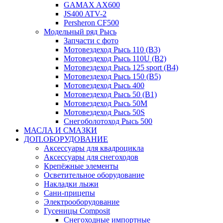
GAMAX AX600
JS400 ATV-2
Persheron CF500
Модельный ряд Рысь
Запчасти с фото
Мотовездеход Рысь 110 (B3)
Мотовездеход Рысь 110U (B2)
Мотовездеход Рысь 125 sport (B4)
Мотовездеход Рысь 150 (B5)
Мотовездеход Рысь 400
Мотовездеход Рысь 50 (B1)
Мотовездеход Рысь 50M
Мотовездеход Рысь 50S
Снегоболотоход Рысь 500
МАСЛА И СМАЗКИ
ДОП.ОБОРУДОВАНИЕ
Аксессуары для квадроцикла
Аксессуары для снегоходов
Крепёжные элементы
Осветительное оборудование
Накладки лыжи
Сани-прицепы
Электрооборудование
Гусеницы Composit
Снегоходные импортные