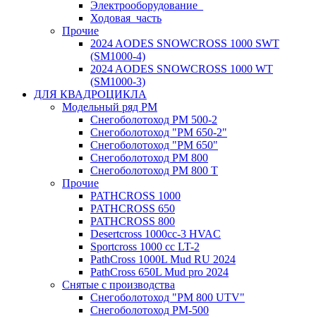
Электрооборудование_
Ходовая_часть
Прочие
2024 AODES SNOWCROSS 1000 SWT
(SM1000-4)
2024 AODES SNOWCROSS 1000 WT
(SM1000-3)
ДЛЯ КВАДРОЦИКЛА
Модельный ряд РМ
Снегоболотоход РМ 500-2
Снегоболотоход "РМ 650-2"
Снегоболотоход "РМ 650"
Снегоболотоход РМ 800
Снегоболотоход РМ 800 Т
Прочие
PATHCROSS 1000
PATHCROSS 650
PATHCROSS 800
Desertcross 1000cc-3 HVAC
Sportcross 1000 cc LT-2
PathCross 1000L Mud RU 2024
PathCross 650L Mud pro 2024
Снятые с производства
Снегоболотоход "РМ 800 UTV"
Снегоболотоход РМ-500