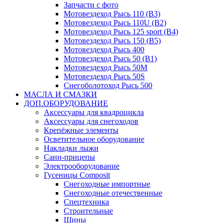
Запчасти с фото
Мотовездеход Рысь 110 (B3)
Мотовездеход Рысь 110U (B2)
Мотовездеход Рысь 125 sport (B4)
Мотовездеход Рысь 150 (B5)
Мотовездеход Рысь 400
Мотовездеход Рысь 50 (B1)
Мотовездеход Рысь 50M
Мотовездеход Рысь 50S
Снегоболотоход Рысь 500
МАСЛА И СМАЗКИ
ДОП.ОБОРУДОВАНИЕ
Аксессуары для квадроцикла
Аксессуары для снегоходов
Крепёжные элементы
Осветительное оборудование
Накладки лыжи
Сани-прицепы
Электрооборудование
Гусеницы Composit
Снегоходные импортные
Снегоходные отечественные
Спецтехника
Строительные
Шины