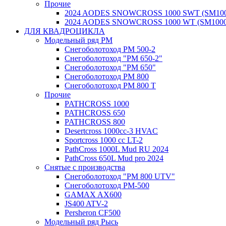
Прочие
2024 AODES SNOWCROSS 1000 SWT (SM100
2024 AODES SNOWCROSS 1000 WT (SM1000
ДЛЯ КВАДРОЦИКЛА
Модельный ряд РМ
Снегоболотоход РМ 500-2
Снегоболотоход "РМ 650-2"
Снегоболотоход "РМ 650"
Снегоболотоход РМ 800
Снегоболотоход РМ 800 Т
Прочие
PATHCROSS 1000
PATHCROSS 650
PATHCROSS 800
Desertcross 1000cc-3 HVAC
Sportcross 1000 cc LT-2
PathCross 1000L Mud RU 2024
PathCross 650L Mud pro 2024
Снятые с производства
Снегоболотоход "РМ 800 UTV"
Снегоболотоход РМ-500
GAMAX AX600
JS400 ATV-2
Persheron CF500
Модельный ряд Рысь