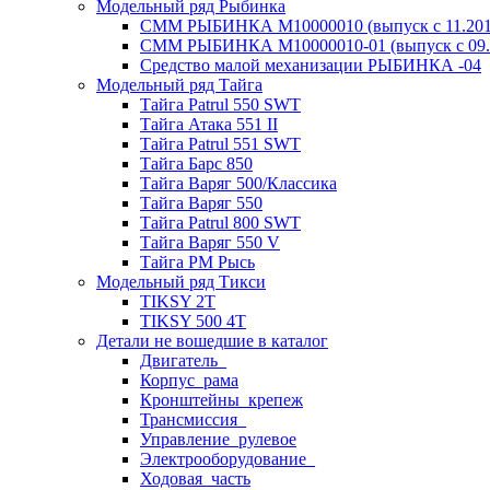
Модельный ряд Рыбинка
СММ РЫБИНКА M10000010 (выпуск с 11.2011
СММ РЫБИНКА M10000010-01 (выпуск с 09.2
Средство малой механизации РЫБИНКА -04
Модельный ряд Тайга
Тайга Patrul 550 SWT
Тайга Атака 551 II
Тайга Patrul 551 SWT
Тайга Барс 850
Тайга Варяг 500/Классика
Тайга Варяг 550
Тайга Patrul 800 SWT
Тайга Варяг 550 V
Тайга РМ Рысь
Модельный ряд Тикси
TIKSY 2T
TIKSY 500 4T
Детали не вошедшие в каталог
Двигатель_
Корпус_рама
Кронштейны_крепеж
Трансмиссия_
Управление_рулевое
Электрооборудование_
Ходовая_часть