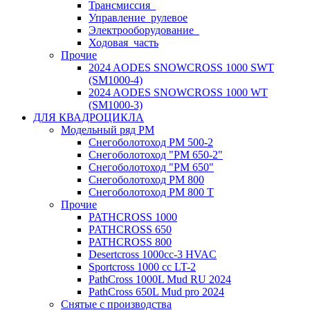
Трансмиссия_
Управление_рулевое
Электрооборудование_
Ходовая_часть
Прочие
2024 AODES SNOWCROSS 1000 SWT
(SM1000-4)
2024 AODES SNOWCROSS 1000 WT
(SM1000-3)
ДЛЯ КВАДРОЦИКЛА
Модельный ряд РМ
Снегоболотоход РМ 500-2
Снегоболотоход "РМ 650-2"
Снегоболотоход "РМ 650"
Снегоболотоход РМ 800
Снегоболотоход РМ 800 Т
Прочие
PATHCROSS 1000
PATHCROSS 650
PATHCROSS 800
Desertcross 1000cc-3 HVAC
Sportcross 1000 cc LT-2
PathCross 1000L Mud RU 2024
PathCross 650L Mud pro 2024
Снятые с производства