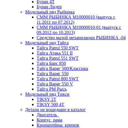
Буран 4Т
Буран Лидер
Модельный ряд Рыбинка
СММ РЫБИНКА M10000010 (выпуск с
11.2011 по 07.2012)
СММ РЫБИНКА M10000010-01 (выпуск с
09.2012 по 10.2013)
Средство малой механизации РЫБИНКА -04
Модельный ряд Тайга
Тайга Patrul 550 SWT
Тайга Атака 551 II
Тайга Patrul 551 SWT
Тайга Барс 850
Тайга Варяг 500/Классика
Тайга Варяг 550
Тайга Patrul 800 SWT
Тайга Варяг 550 V
Тайга РМ Рысь
Модельный ряд Тикси
TIKSY 2T
TIKSY 500 4T
Детали не вошедшие в каталог
Двигатель_
Корпус_рама
Кронштейны_крепеж