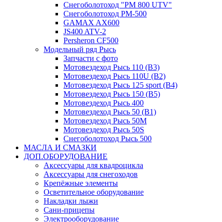
Снегоболотоход "РМ 800 UTV"
Снегоболотоход РМ-500
GAMAX AX600
JS400 ATV-2
Persheron CF500
Модельный ряд Рысь
Запчасти с фото
Мотовездеход Рысь 110 (B3)
Мотовездеход Рысь 110U (B2)
Мотовездеход Рысь 125 sport (B4)
Мотовездеход Рысь 150 (B5)
Мотовездеход Рысь 400
Мотовездеход Рысь 50 (B1)
Мотовездеход Рысь 50M
Мотовездеход Рысь 50S
Снегоболотоход Рысь 500
МАСЛА И СМАЗКИ
ДОП.ОБОРУДОВАНИЕ
Аксессуары для квадроцикла
Аксессуары для снегоходов
Крепёжные элементы
Осветительное оборудование
Накладки лыжи
Сани-прицепы
Электрооборудование