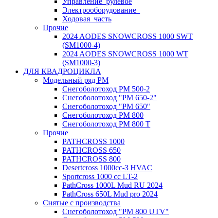
Управление_рулевое
Электрооборудование_
Ходовая_часть
Прочие
2024 AODES SNOWCROSS 1000 SWT
(SM1000-4)
2024 AODES SNOWCROSS 1000 WT
(SM1000-3)
ДЛЯ КВАДРОЦИКЛА
Модельный ряд РМ
Снегоболотоход РМ 500-2
Снегоболотоход "РМ 650-2"
Снегоболотоход "РМ 650"
Снегоболотоход РМ 800
Снегоболотоход РМ 800 Т
Прочие
PATHCROSS 1000
PATHCROSS 650
PATHCROSS 800
Desertcross 1000cc-3 HVAC
Sportcross 1000 cc LT-2
PathCross 1000L Mud RU 2024
PathCross 650L Mud pro 2024
Снятые с производства
Снегоболотоход "РМ 800 UTV"