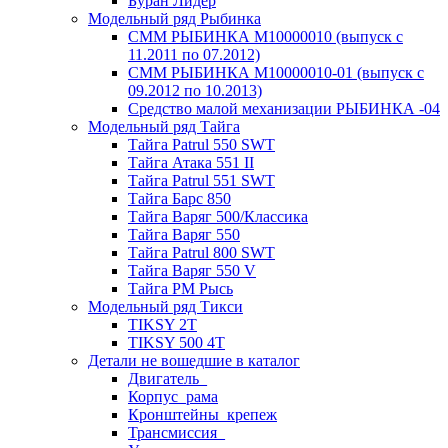
Буран Лидер
Модельный ряд Рыбинка
СММ РЫБИНКА M10000010 (выпуск с
11.2011 по 07.2012)
СММ РЫБИНКА M10000010-01 (выпуск с
09.2012 по 10.2013)
Средство малой механизации РЫБИНКА -04
Модельный ряд Тайга
Тайга Patrul 550 SWT
Тайга Атака 551 II
Тайга Patrul 551 SWT
Тайга Барс 850
Тайга Варяг 500/Классика
Тайга Варяг 550
Тайга Patrul 800 SWT
Тайга Варяг 550 V
Тайга РМ Рысь
Модельный ряд Тикси
TIKSY 2T
TIKSY 500 4T
Детали не вошедшие в каталог
Двигатель_
Корпус_рама
Кронштейны_крепеж
Трансмиссия_