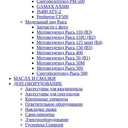
Снегоболотоход РМ-500
GAMAX AX600
JS400 ATV-2
Persheron CF500
Модельный ряд Рысь
Запчасти с фото
Мотовездеход Рысь 110 (B3)
Мотовездеход Рысь 110U (B2)
Мотовездеход Рысь 125 sport (B4)
Мотовездеход Рысь 150 (B5)
Мотовездеход Рысь 400
Мотовездеход Рысь 50 (B1)
Мотовездеход Рысь 50M
Мотовездеход Рысь 50S
Снегоболотоход Рысь 500
МАСЛА И СМАЗКИ
ДОП.ОБОРУДОВАНИЕ
Аксессуары для квадроцикла
Аксессуары для снегоходов
Крепёжные элементы
Осветительное оборудование
Накладки лыжи
Сани-прицепы
Электрооборудование
Гусеницы Composit