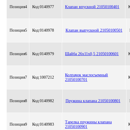
Позиция
4
Код:
0140977
Клапан впускной 21050100401
Позиция
5
Код:
0140978
Клапан выпускной 21050100501
Позиция
6
Код:
0140979
Шайба 26х11х0,5 21050100601
Колпачок маслосъемный
Позиция
7
Код:
1007212
21050100701
Позиция
8
Код:
0140982
Пружина клапана 21050100801
Тарелка пружины клапана
Позиция
9
Код:
0140983
21050100901