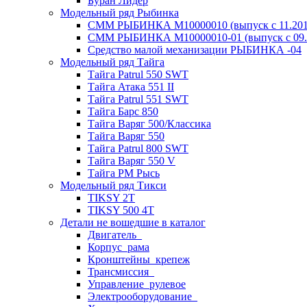
Буран Лидер
Модельный ряд Рыбинка
СММ РЫБИНКА M10000010 (выпуск с 11.2011
СММ РЫБИНКА M10000010-01 (выпуск с 09.2
Средство малой механизации РЫБИНКА -04
Модельный ряд Тайга
Тайга Patrul 550 SWT
Тайга Атака 551 II
Тайга Patrul 551 SWT
Тайга Барс 850
Тайга Варяг 500/Классика
Тайга Варяг 550
Тайга Patrul 800 SWT
Тайга Варяг 550 V
Тайга РМ Рысь
Модельный ряд Тикси
TIKSY 2T
TIKSY 500 4T
Детали не вошедшие в каталог
Двигатель_
Корпус_рама
Кронштейны_крепеж
Трансмиссия_
Управление_рулевое
Электрооборудование_