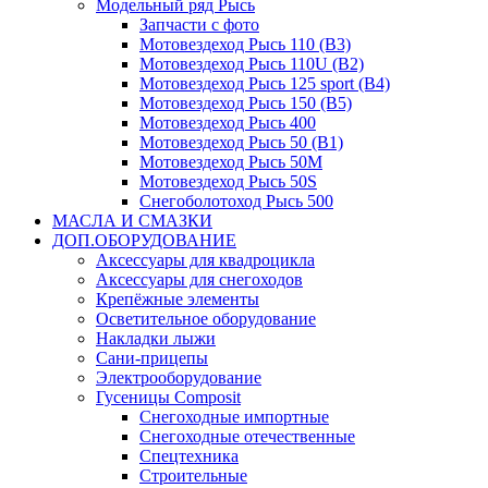
Модельный ряд Рысь
Запчасти с фото
Мотовездеход Рысь 110 (B3)
Мотовездеход Рысь 110U (B2)
Мотовездеход Рысь 125 sport (B4)
Мотовездеход Рысь 150 (B5)
Мотовездеход Рысь 400
Мотовездеход Рысь 50 (B1)
Мотовездеход Рысь 50M
Мотовездеход Рысь 50S
Снегоболотоход Рысь 500
МАСЛА И СМАЗКИ
ДОП.ОБОРУДОВАНИЕ
Аксессуары для квадроцикла
Аксессуары для снегоходов
Крепёжные элементы
Осветительное оборудование
Накладки лыжи
Сани-прицепы
Электрооборудование
Гусеницы Composit
Снегоходные импортные
Снегоходные отечественные
Спецтехника
Строительные