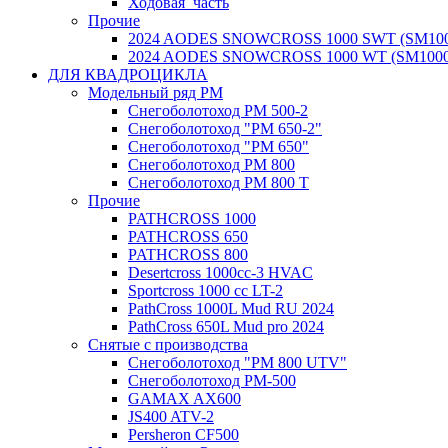
Ходовая_часть
Прочие
2024 AODES SNOWCROSS 1000 SWT (SM100
2024 AODES SNOWCROSS 1000 WT (SM1000
ДЛЯ КВАДРОЦИКЛА
Модельный ряд РМ
Снегоболотоход РМ 500-2
Снегоболотоход "РМ 650-2"
Снегоболотоход "РМ 650"
Снегоболотоход РМ 800
Снегоболотоход РМ 800 Т
Прочие
PATHCROSS 1000
PATHCROSS 650
PATHCROSS 800
Desertcross 1000cc-3 HVAC
Sportcross 1000 cc LT-2
PathCross 1000L Mud RU 2024
PathCross 650L Mud pro 2024
Снятые с производства
Снегоболотоход "РМ 800 UTV"
Снегоболотоход РМ-500
GAMAX AX600
JS400 ATV-2
Persheron CF500