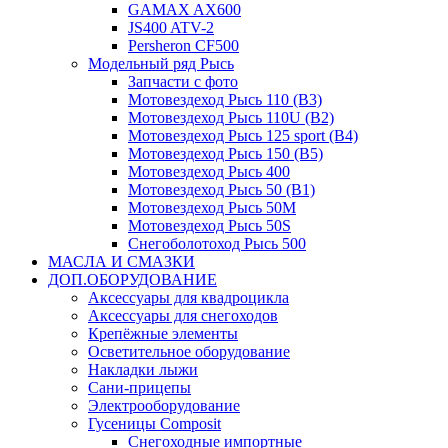
GAMAX AX600
JS400 ATV-2
Persheron CF500
Модельный ряд Рысь
Запчасти с фото
Мотовездеход Рысь 110 (B3)
Мотовездеход Рысь 110U (B2)
Мотовездеход Рысь 125 sport (B4)
Мотовездеход Рысь 150 (B5)
Мотовездеход Рысь 400
Мотовездеход Рысь 50 (B1)
Мотовездеход Рысь 50M
Мотовездеход Рысь 50S
Снегоболотоход Рысь 500
МАСЛА И СМАЗКИ
ДОП.ОБОРУДОВАНИЕ
Аксессуары для квадроцикла
Аксессуары для снегоходов
Крепёжные элементы
Осветительное оборудование
Накладки лыжи
Сани-прицепы
Электрооборудование
Гусеницы Composit
Снегоходные импортные