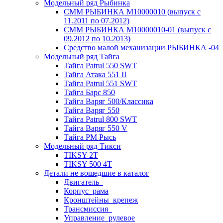
Модельный ряд Рыбинка
СММ РЫБИНКА M10000010 (выпуск с
11.2011 по 07.2012)
СММ РЫБИНКА M10000010-01 (выпуск с
09.2012 по 10.2013)
Средство малой механизации РЫБИНКА -04
Модельный ряд Тайга
Тайга Patrul 550 SWT
Тайга Атака 551 II
Тайга Patrul 551 SWT
Тайга Барс 850
Тайга Варяг 500/Классика
Тайга Варяг 550
Тайга Patrul 800 SWT
Тайга Варяг 550 V
Тайга РМ Рысь
Модельный ряд Тикси
TIKSY 2T
TIKSY 500 4T
Детали не вошедшие в каталог
Двигатель_
Корпус_рама
Кронштейны_крепеж
Трансмиссия_
Управление_рулевое