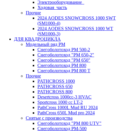
Электрооборудование_
Ходовая_часть
Прочие
2024 AODES SNOWCROSS 1000 SWT
(SM1000-4)
2024 AODES SNOWCROSS 1000 WT
(SM1000-3)
ДЛЯ КВАДРОЦИКЛА
Модельный ряд РМ
Снегоболотоход РМ 500-2
Снегоболотоход "РМ 650-2"
Снегоболотоход "РМ 650"
Снегоболотоход РМ 800
Снегоболотоход РМ 800 Т
Прочие
PATHCROSS 1000
PATHCROSS 650
PATHCROSS 800
Desertcross 1000cc-3 HVAC
Sportcross 1000 cc LT-2
PathCross 1000L Mud RU 2024
PathCross 650L Mud pro 2024
Снятые с производства
Снегоболотоход "РМ 800 UTV"
Снегоболотоход РМ-500