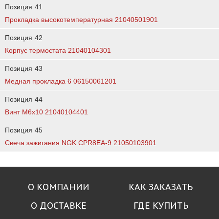
Позиция
41
Прокладка высокотемпературная 21040501901
Позиция
42
Корпус термостата 21040104301
Позиция
43
Медная прокладка 6 06150061201
Позиция
44
Винт М6х10 21040104401
Позиция
45
Свеча зажигания NGK CPR8EA-9 21050103901
О КОМПАНИИ
КАК ЗАКАЗАТЬ
О ДОСТАВКЕ
ГДЕ КУПИТЬ