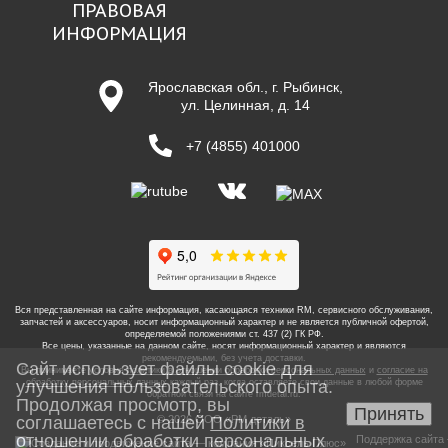
ПРАВОВАЯ
ИНФОРМАЦИЯ
Ярославская обл., г. Рыбинск,
ул. Целинная, д. 14
+7 (4855) 401000
Вся представленная на сайте информация, касающаяся техники RM, сервисного обслуживания,
запчастей и аксессуаров, носит информационный характер и не является публичной офертой,
определяемой положениями ст. 437 (2) ГК РФ.
Все цены, указанные на данном сайте, носят информационный характер и являются
рекомендуемыми, без учета доставки.
Сайт использует файлы cookie для
Вы принимаете условия
политики в отношении обработки персональных данных
и
согласие на
улучшения пользовательского опыта.
обработку персональных данных
каждый раз, когда оставляете свои данные в любой форме
обратной связи на сайте
rmdetal.ru
.
Продолжая просмотр, вы
Принять
соглашаетесь с нашей
© 2026 ООО «РМ деталь»
Политики в
отношении обработки персональных
Поддержка сайта