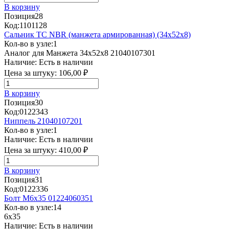
В корзину
Позиция
28
Код:
1101128
Сальник TC NBR (манжета армированная) (34х52х8)
Кол-во в узле:
1
Аналог для Манжета 34x52x8 21040107301
Наличие:
Есть в наличии
Цена за штуку:
106,00 ₽
В корзину
Позиция
30
Код:
0122343
Ниппель 21040107201
Кол-во в узле:
1
Наличие:
Есть в наличии
Цена за штуку:
410,00 ₽
В корзину
Позиция
31
Код:
0122336
Болт М6х35 01224060351
Кол-во в узле:
14
6x35
Наличие:
Есть в наличии