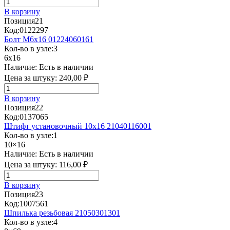
В корзину
Позиция
21
Код:
0122297
Болт М6х16 01224060161
Кол-во в узле:
3
6x16
Наличие:
Есть в наличии
Цена за штуку:
240,00 ₽
В корзину
Позиция
22
Код:
0137065
Штифт установочный 10x16 21040116001
Кол-во в узле:
1
10×16
Наличие:
Есть в наличии
Цена за штуку:
116,00 ₽
В корзину
Позиция
23
Код:
1007561
Шпилька резьбовая 21050301301
Кол-во в узле:
4