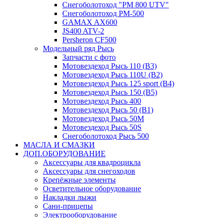
Снегоболотоход "РМ 800 UTV"
Снегоболотоход РМ-500
GAMAX AX600
JS400 ATV-2
Persheron CF500
Модельный ряд Рысь
Запчасти с фото
Мотовездеход Рысь 110 (B3)
Мотовездеход Рысь 110U (B2)
Мотовездеход Рысь 125 sport (B4)
Мотовездеход Рысь 150 (B5)
Мотовездеход Рысь 400
Мотовездеход Рысь 50 (B1)
Мотовездеход Рысь 50M
Мотовездеход Рысь 50S
Снегоболотоход Рысь 500
МАСЛА И СМАЗКИ
ДОП.ОБОРУДОВАНИЕ
Аксессуары для квадроцикла
Аксессуары для снегоходов
Крепёжные элементы
Осветительное оборудование
Накладки лыжи
Сани-прицепы
Электрооборудование