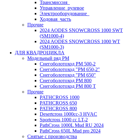
Трансмиссия_
Управление_рулевое
Электрооборудование_
Ходовая_часть
Прочие
2024 AODES SNOWCROSS 1000 SWT
(SM1000-4)
2024 AODES SNOWCROSS 1000 WT
(SM1000-3)
ДЛЯ КВАДРОЦИКЛА
Модельный ряд РМ
Снегоболотоход РМ 500-2
Снегоболотоход "РМ 650-2"
Снегоболотоход "РМ 650"
Снегоболотоход РМ 800
Снегоболотоход РМ 800 Т
Прочие
PATHCROSS 1000
PATHCROSS 650
PATHCROSS 800
Desertcross 1000cc-3 HVAC
Sportcross 1000 cc LT-2
PathCross 1000L Mud RU 2024
PathCross 650L Mud pro 2024
Снятые с производства