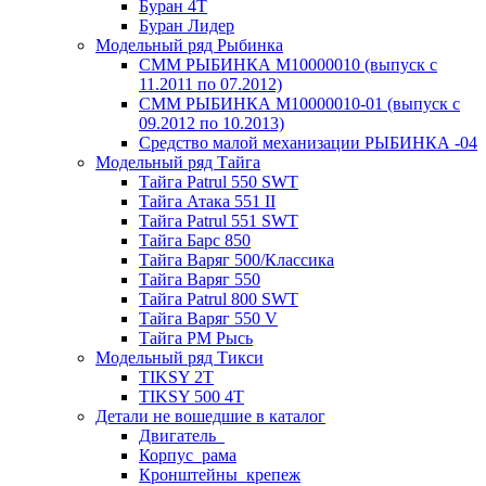
Буран 4Т
Буран Лидер
Модельный ряд Рыбинка
СММ РЫБИНКА M10000010 (выпуск с
11.2011 по 07.2012)
СММ РЫБИНКА M10000010-01 (выпуск с
09.2012 по 10.2013)
Средство малой механизации РЫБИНКА -04
Модельный ряд Тайга
Тайга Patrul 550 SWT
Тайга Атака 551 II
Тайга Patrul 551 SWT
Тайга Барс 850
Тайга Варяг 500/Классика
Тайга Варяг 550
Тайга Patrul 800 SWT
Тайга Варяг 550 V
Тайга РМ Рысь
Модельный ряд Тикси
TIKSY 2T
TIKSY 500 4T
Детали не вошедшие в каталог
Двигатель_
Корпус_рама
Кронштейны_крепеж