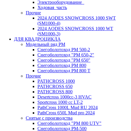
Электрооборудование_
Ходовая_часть
Прочие
2024 AODES SNOWCROSS 1000 SWT
(SM1000-4)
2024 AODES SNOWCROSS 1000 WT
(SM1000-3)
ДЛЯ КВАДРОЦИКЛА
Модельный ряд РМ
Снегоболотоход РМ 500-2
Снегоболотоход "РМ 650-2"
Снегоболотоход "РМ 650"
Снегоболотоход РМ 800
Снегоболотоход РМ 800 Т
Прочие
PATHCROSS 1000
PATHCROSS 650
PATHCROSS 800
Desertcross 1000cc-3 HVAC
Sportcross 1000 cc LT-2
PathCross 1000L Mud RU 2024
PathCross 650L Mud pro 2024
Снятые с производства
Снегоболотоход "РМ 800 UTV"
Снегоболотоход РМ-500