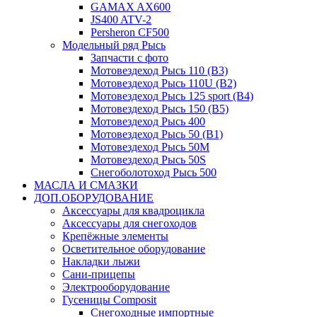
GAMAX AX600
JS400 ATV-2
Persheron CF500
Модельный ряд Рысь
Запчасти с фото
Мотовездеход Рысь 110 (B3)
Мотовездеход Рысь 110U (B2)
Мотовездеход Рысь 125 sport (B4)
Мотовездеход Рысь 150 (B5)
Мотовездеход Рысь 400
Мотовездеход Рысь 50 (B1)
Мотовездеход Рысь 50M
Мотовездеход Рысь 50S
Снегоболотоход Рысь 500
МАСЛА И СМАЗКИ
ДОП.ОБОРУДОВАНИЕ
Аксессуары для квадроцикла
Аксессуары для снегоходов
Крепёжные элементы
Осветительное оборудование
Накладки лыжи
Сани-прицепы
Электрооборудование
Гусеницы Composit
Снегоходные импортные