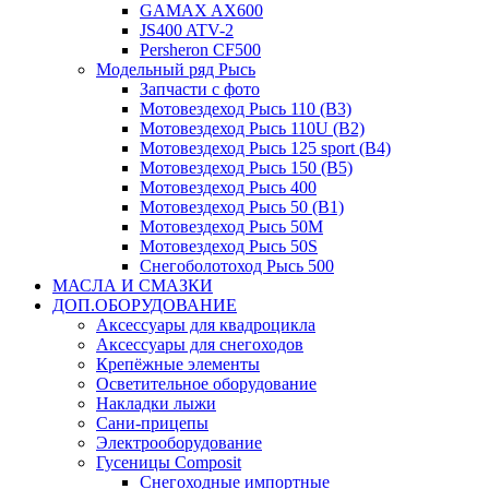
GAMAX AX600
JS400 ATV-2
Persheron CF500
Модельный ряд Рысь
Запчасти с фото
Мотовездеход Рысь 110 (B3)
Мотовездеход Рысь 110U (B2)
Мотовездеход Рысь 125 sport (B4)
Мотовездеход Рысь 150 (B5)
Мотовездеход Рысь 400
Мотовездеход Рысь 50 (B1)
Мотовездеход Рысь 50M
Мотовездеход Рысь 50S
Снегоболотоход Рысь 500
МАСЛА И СМАЗКИ
ДОП.ОБОРУДОВАНИЕ
Аксессуары для квадроцикла
Аксессуары для снегоходов
Крепёжные элементы
Осветительное оборудование
Накладки лыжи
Сани-прицепы
Электрооборудование
Гусеницы Composit
Снегоходные импортные