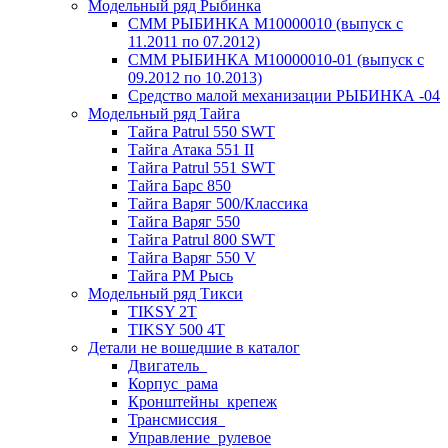
Модельный ряд Рыбинка
СММ РЫБИНКА M10000010 (выпуск с
11.2011 по 07.2012)
СММ РЫБИНКА M10000010-01 (выпуск с
09.2012 по 10.2013)
Средство малой механизации РЫБИНКА -04
Модельный ряд Тайга
Тайга Patrul 550 SWT
Тайга Атака 551 II
Тайга Patrul 551 SWT
Тайга Барс 850
Тайга Варяг 500/Классика
Тайга Варяг 550
Тайга Patrul 800 SWT
Тайга Варяг 550 V
Тайга РМ Рысь
Модельный ряд Тикси
TIKSY 2T
TIKSY 500 4T
Детали не вошедшие в каталог
Двигатель_
Корпус_рама
Кронштейны_крепеж
Трансмиссия_
Управление_рулевое