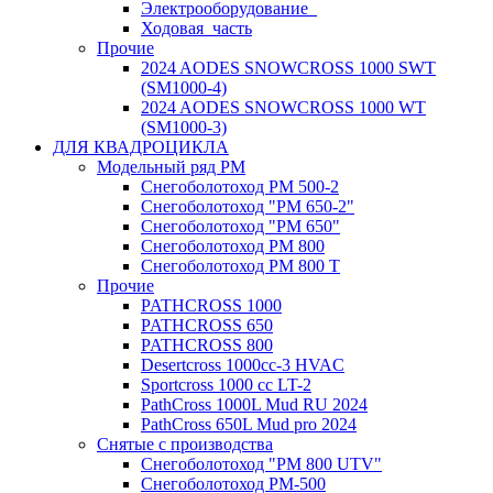
Электрооборудование_
Ходовая_часть
Прочие
2024 AODES SNOWCROSS 1000 SWT
(SM1000-4)
2024 AODES SNOWCROSS 1000 WT
(SM1000-3)
ДЛЯ КВАДРОЦИКЛА
Модельный ряд РМ
Снегоболотоход РМ 500-2
Снегоболотоход "РМ 650-2"
Снегоболотоход "РМ 650"
Снегоболотоход РМ 800
Снегоболотоход РМ 800 Т
Прочие
PATHCROSS 1000
PATHCROSS 650
PATHCROSS 800
Desertcross 1000cc-3 HVAC
Sportcross 1000 cc LT-2
PathCross 1000L Mud RU 2024
PathCross 650L Mud pro 2024
Снятые с производства
Снегоболотоход "РМ 800 UTV"
Снегоболотоход РМ-500