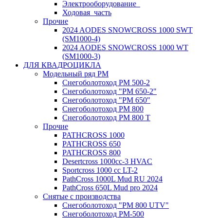
Электрооборудование_
Ходовая_часть
Прочие
2024 AODES SNOWCROSS 1000 SWT
(SM1000-4)
2024 AODES SNOWCROSS 1000 WT
(SM1000-3)
ДЛЯ КВАДРОЦИКЛА
Модельный ряд РМ
Снегоболотоход РМ 500-2
Снегоболотоход "РМ 650-2"
Снегоболотоход "РМ 650"
Снегоболотоход РМ 800
Снегоболотоход РМ 800 Т
Прочие
PATHCROSS 1000
PATHCROSS 650
PATHCROSS 800
Desertcross 1000cc-3 HVAC
Sportcross 1000 cc LT-2
PathCross 1000L Mud RU 2024
PathCross 650L Mud pro 2024
Снятые с производства
Снегоболотоход "РМ 800 UTV"
Снегоболотоход РМ-500