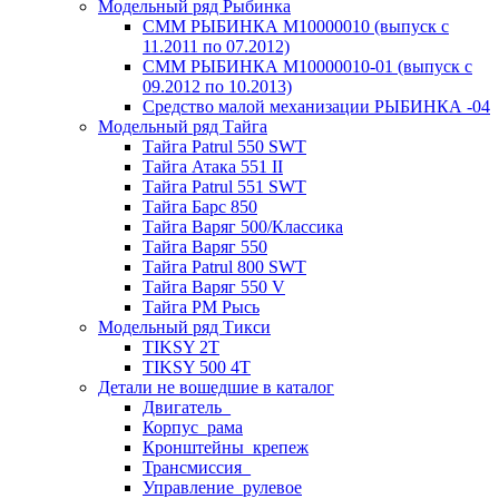
Модельный ряд Рыбинка
СММ РЫБИНКА M10000010 (выпуск с
11.2011 по 07.2012)
СММ РЫБИНКА M10000010-01 (выпуск с
09.2012 по 10.2013)
Средство малой механизации РЫБИНКА -04
Модельный ряд Тайга
Тайга Patrul 550 SWT
Тайга Атака 551 II
Тайга Patrul 551 SWT
Тайга Барс 850
Тайга Варяг 500/Классика
Тайга Варяг 550
Тайга Patrul 800 SWT
Тайга Варяг 550 V
Тайга РМ Рысь
Модельный ряд Тикси
TIKSY 2T
TIKSY 500 4T
Детали не вошедшие в каталог
Двигатель_
Корпус_рама
Кронштейны_крепеж
Трансмиссия_
Управление_рулевое