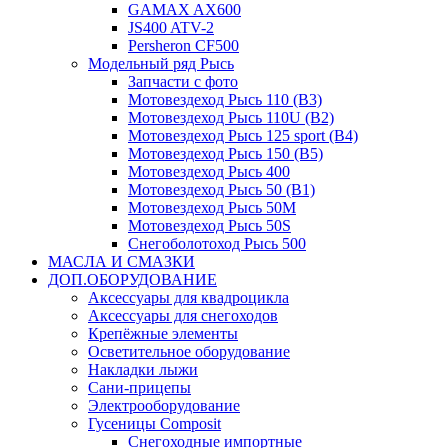
GAMAX AX600
JS400 ATV-2
Persheron CF500
Модельный ряд Рысь
Запчасти с фото
Мотовездеход Рысь 110 (B3)
Мотовездеход Рысь 110U (B2)
Мотовездеход Рысь 125 sport (B4)
Мотовездеход Рысь 150 (B5)
Мотовездеход Рысь 400
Мотовездеход Рысь 50 (B1)
Мотовездеход Рысь 50M
Мотовездеход Рысь 50S
Снегоболотоход Рысь 500
МАСЛА И СМАЗКИ
ДОП.ОБОРУДОВАНИЕ
Аксессуары для квадроцикла
Аксессуары для снегоходов
Крепёжные элементы
Осветительное оборудование
Накладки лыжи
Сани-прицепы
Электрооборудование
Гусеницы Composit
Снегоходные импортные