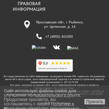
ПРАВОВАЯ
ИНФОРМАЦИЯ
Ярославская обл., г. Рыбинск,
ул. Целинная, д. 14
+7 (4855) 401000
Вся представленная на сайте информация, касающаяся техники RM, сервисного обслуживания,
запчастей и аксессуаров, носит информационный характер и не является публичной офертой,
определяемой положениями ст. 437 (2) ГК РФ.
Все цены, указанные на данном сайте, носят информационный характер и являются
рекомендуемыми, без учета доставки.
Сайт использует файлы cookie для
Вы принимаете условия
политики в отношении обработки персональных данных
и
согласие на
улучшения пользовательского опыта.
обработку персональных данных
каждый раз, когда оставляете свои данные в любой форме
обратной связи на сайте
rmdetal.ru
.
Продолжая просмотр, вы
Принять
соглашаетесь с нашей
© 2026 ООО «РМ деталь»
Политики в
отношении обработки персональных
Поддержка сайта