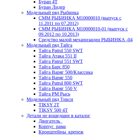
Буран 4Т
Буран Лидер
Модельный ряд Рыбинка
СММ РЫБИНКА M10000010 (выпуск с
11.2011 по 07.2012)
СММ РЫБИНКА M10000010-01 (выпуск с
09.2012 по 10.2013)
Средство малой механизации РЫБИНКА -04
Модельный ряд Тайга
Тайга Patrul 550 SWT
Тайга Атака 551 II
Тайга Patrul 551 SWT
Тайга Барс 850
Тайга Варяг 500/Классика
Тайга Варяг 550
Тайга Patrul 800 SWT
Тайга Варяг 550 V
Тайга РМ Рысь
Модельный ряд Тикси
TIKSY 2T
TIKSY 500 4T
Детали не вошедшие в каталог
Двигатель_
Корпус_рама
Кронштейны_крепеж