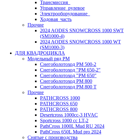
Трансмиссия_
Управление_рулевое
Электрооборудование_
Ходовая_часть
Прочие
2024 AODES SNOWCROSS 1000 SWT
(SM1000-4)
2024 AODES SNOWCROSS 1000 WT
(SM1000-3)
ДЛЯ КВАДРОЦИКЛА
Модельный ряд РМ
Снегоболотоход РМ 500-2
Снегоболотоход "РМ 650-2"
Снегоболотоход "РМ 650"
Снегоболотоход РМ 800
Снегоболотоход РМ 800 Т
Прочие
PATHCROSS 1000
PATHCROSS 650
PATHCROSS 800
Desertcross 1000cc-3 HVAC
Sportcross 1000 cc LT-2
PathCross 1000L Mud RU 2024
PathCross 650L Mud pro 2024
Снятые с производства