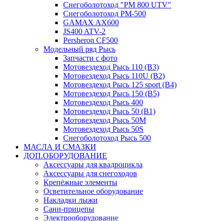
Снегоболотоход "РМ 800 UTV"
Снегоболотоход РМ-500
GAMAX AX600
JS400 ATV-2
Persheron CF500
Модельный ряд Рысь
Запчасти с фото
Мотовездеход Рысь 110 (B3)
Мотовездеход Рысь 110U (B2)
Мотовездеход Рысь 125 sport (B4)
Мотовездеход Рысь 150 (B5)
Мотовездеход Рысь 400
Мотовездеход Рысь 50 (B1)
Мотовездеход Рысь 50M
Мотовездеход Рысь 50S
Снегоболотоход Рысь 500
МАСЛА И СМАЗКИ
ДОП.ОБОРУДОВАНИЕ
Аксессуары для квадроцикла
Аксессуары для снегоходов
Крепёжные элементы
Осветительное оборудование
Накладки лыжи
Сани-прицепы
Электрооборудование