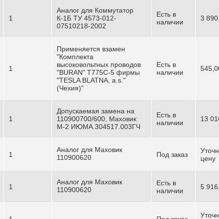
Аналог для Коммутатор
Есть в
1
К-1Б ТУ 4573-012-
3 890
наличии
07510218-2002
Применяется взамен
"Комплекта
высоковольтных проводов
Есть в
1
545,0
"BURAN" T775C-5 фирмы
наличии
"TESLA BLATNA, a.s."
(Чехия)"
Допускаемая замена на
Есть в
1
110900700/600, Маховик
13 01
наличии
М-2 ИЮМА.304517.003ГЧ
Аналог для Маховик
Уточн
1
Под заказ
110900620
цену
Аналог для Маховик
Есть в
1
5 916
110900620
наличии
Уточн
1
Под заказ