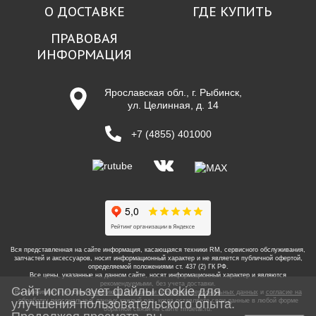
О ДОСТАВКЕ
ГДЕ КУПИТЬ
ПРАВОВАЯ
ИНФОРМАЦИЯ
Ярославская обл., г. Рыбинск,
ул. Целинная, д. 14
+7 (4855) 401000
Вся представленная на сайте информация, касающаяся техники RM, сервисного обслуживания,
запчастей и аксессуаров, носит информационный характер и не является публичной офертой,
определяемой положениями ст. 437 (2) ГК РФ.
Все цены, указанные на данном сайте, носят информационный характер и являются
рекомендуемыми, без учета доставки.
Сайт использует файлы cookie для
Вы принимаете условия
политики в отношении обработки персональных данных
и
согласие на
улучшения пользовательского опыта.
обработку персональных данных
каждый раз, когда оставляете свои данные в любой форме
обратной связи на сайте
rmdetal.ru
.