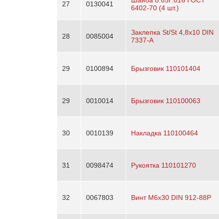
27
0130041
6402-70 (4 шт.)
Заклепка St/St 4,8х10 DIN
28
0085004
7337-A
29
0100894
Брызговик 110101404
29
0010014
Брызговик 110100063
30
0010139
Накладка 110100464
31
0098474
Рукоятка 110101270
32
0067803
Винт М6х30 DIN 912-88P