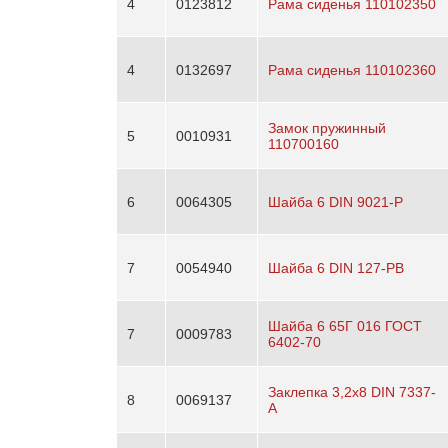
4
0123812
Рама сиденья 110102350
4
0132697
Рама сиденья 110102360
Замок пружинный
5
0010931
110700160
6
0064305
Шайба 6 DIN 9021-P
7
0054940
Шайба 6 DIN 127-РВ
Шайба 6 65Г 016 ГОСТ
7
0009783
6402-70
Заклепка 3,2х8 DIN 7337-
8
0069137
A