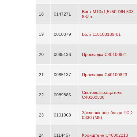
Винт М10х1,5х50 DIN 603-
18
0147271
88Zn
19
0010079
Болт 110100189-01
20
0085136
Прокладка C40100821
21
0085137
Прокладка C40100823
Световозвращатель
22
0089886
C40100308
Заклепка резьбовая TCD
23
0101968
0830 (М8)
24
0114457
Кронштейн C40802213