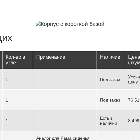
щих
Кол-во в
Примечание
Наличие
Цена
узле
штук
Уточн
1
Под заказ
цену
1
Под заказ
76 51
Есть в
1
8 499
наличии
Аналог для Рама сиденья