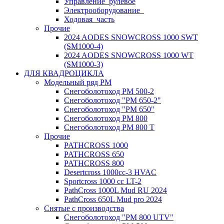
Управление_рулевое
Электрооборудование_
Ходовая_часть
Прочие
2024 AODES SNOWCROSS 1000 SWT
(SM1000-4)
2024 AODES SNOWCROSS 1000 WT
(SM1000-3)
ДЛЯ КВАДРОЦИКЛА
Модельный ряд РМ
Снегоболотоход РМ 500-2
Снегоболотоход "РМ 650-2"
Снегоболотоход "РМ 650"
Снегоболотоход РМ 800
Снегоболотоход РМ 800 Т
Прочие
PATHCROSS 1000
PATHCROSS 650
PATHCROSS 800
Desertcross 1000cc-3 HVAC
Sportcross 1000 cc LT-2
PathCross 1000L Mud RU 2024
PathCross 650L Mud pro 2024
Снятые с производства
Снегоболотоход "РМ 800 UTV"