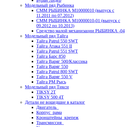
Буран Лидер
Модельный ряд Рыбинка
СММ РЫБИНКА M10000010 (выпуск с
11.2011 по 07.2012)
СММ РЫБИНКА M10000010-01 (выпуск с
09.2012 по 10.2013)
Средство малой механизации РЫБИНКА -04
Модельный ряд Тайга
Тайга Patrul 550 SWT
Тайга Атака 551 II
Тайга Patrul 551 SWT
Тайга Барс 850
Тайга Варяг 500/Классика
Тайга Варяг 550
Тайга Patrul 800 SWT
Тайга Варяг 550 V
Тайга РМ Рысь
Модельный ряд Тикси
TIKSY 2T
TIKSY 500 4T
Детали не вошедшие в каталог
Двигатель_
Корпус_рама
Кронштейны_крепеж
Трансмиссия_