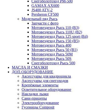
Снегоболотоход РМ-500
GAMAX AX600
JS400 ATV-2
Persheron CF500
Модельный ряд Рысь
Запчасти с фото
Мотовездеход Рысь 110 (B3)
Мотовездеход Рысь 110U (B2)
Мотовездеход Рысь 125 sport (B4)
Мотовездеход Рысь 150 (B5)
Мотовездеход Рысь 400
Мотовездеход Рысь 50 (B1)
Мотовездеход Рысь 50M
Мотовездеход Рысь 50S
Снегоболотоход Рысь 500
МАСЛА И СМАЗКИ
ДОП.ОБОРУДОВАНИЕ
Аксессуары для квадроцикла
Аксессуары для снегоходов
Крепёжные элементы
Осветительное оборудование
Накладки лыжи
Сани-прицепы
Электрооборудование
Гусеницы Composit