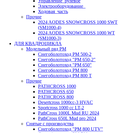
Управление_рулевое
Электрооборудование_
Ходовая_часть
Прочие
2024 AODES SNOWCROSS 1000 SWT
(SM1000-4)
2024 AODES SNOWCROSS 1000 WT
(SM1000-3)
ДЛЯ КВАДРОЦИКЛА
Модельный ряд РМ
Снегоболотоход РМ 500-2
Снегоболотоход "РМ 650-2"
Снегоболотоход "РМ 650"
Снегоболотоход РМ 800
Снегоболотоход РМ 800 Т
Прочие
PATHCROSS 1000
PATHCROSS 650
PATHCROSS 800
Desertcross 1000cc-3 HVAC
Sportcross 1000 cc LT-2
PathCross 1000L Mud RU 2024
PathCross 650L Mud pro 2024
Снятые с производства
Снегоболотоход "РМ 800 UTV"