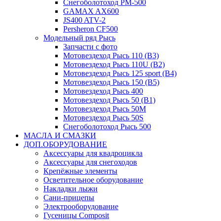
Снегоболотоход РМ-500
GAMAX AX600
JS400 ATV-2
Persheron CF500
Модельный ряд Рысь
Запчасти с фото
Мотовездеход Рысь 110 (B3)
Мотовездеход Рысь 110U (B2)
Мотовездеход Рысь 125 sport (B4)
Мотовездеход Рысь 150 (B5)
Мотовездеход Рысь 400
Мотовездеход Рысь 50 (B1)
Мотовездеход Рысь 50M
Мотовездеход Рысь 50S
Снегоболотоход Рысь 500
МАСЛА И СМАЗКИ
ДОП.ОБОРУДОВАНИЕ
Аксессуары для квадроцикла
Аксессуары для снегоходов
Крепёжные элементы
Осветительное оборудование
Накладки лыжи
Сани-прицепы
Электрооборудование
Гусеницы Composit