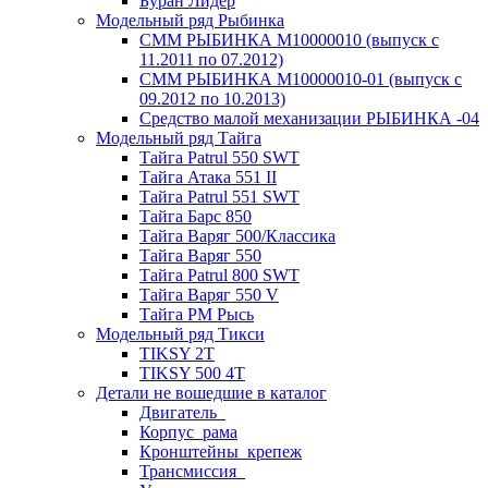
Буран Лидер
Модельный ряд Рыбинка
СММ РЫБИНКА M10000010 (выпуск с
11.2011 по 07.2012)
СММ РЫБИНКА M10000010-01 (выпуск с
09.2012 по 10.2013)
Средство малой механизации РЫБИНКА -04
Модельный ряд Тайга
Тайга Patrul 550 SWT
Тайга Атака 551 II
Тайга Patrul 551 SWT
Тайга Барс 850
Тайга Варяг 500/Классика
Тайга Варяг 550
Тайга Patrul 800 SWT
Тайга Варяг 550 V
Тайга РМ Рысь
Модельный ряд Тикси
TIKSY 2T
TIKSY 500 4T
Детали не вошедшие в каталог
Двигатель_
Корпус_рама
Кронштейны_крепеж
Трансмиссия_