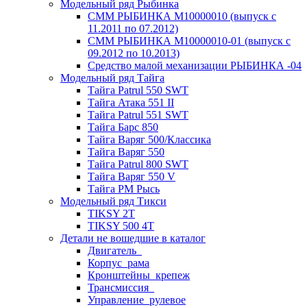
Модельный ряд Рыбинка
СММ РЫБИНКА M10000010 (выпуск с
11.2011 по 07.2012)
СММ РЫБИНКА M10000010-01 (выпуск с
09.2012 по 10.2013)
Средство малой механизации РЫБИНКА -04
Модельный ряд Тайга
Тайга Patrul 550 SWT
Тайга Атака 551 II
Тайга Patrul 551 SWT
Тайга Барс 850
Тайга Варяг 500/Классика
Тайга Варяг 550
Тайга Patrul 800 SWT
Тайга Варяг 550 V
Тайга РМ Рысь
Модельный ряд Тикси
TIKSY 2T
TIKSY 500 4T
Детали не вошедшие в каталог
Двигатель_
Корпус_рама
Кронштейны_крепеж
Трансмиссия_
Управление_рулевое