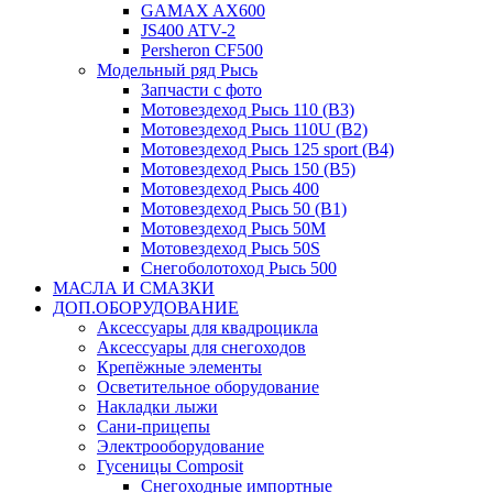
GAMAX AX600
JS400 ATV-2
Persheron CF500
Модельный ряд Рысь
Запчасти с фото
Мотовездеход Рысь 110 (B3)
Мотовездеход Рысь 110U (B2)
Мотовездеход Рысь 125 sport (B4)
Мотовездеход Рысь 150 (B5)
Мотовездеход Рысь 400
Мотовездеход Рысь 50 (B1)
Мотовездеход Рысь 50M
Мотовездеход Рысь 50S
Снегоболотоход Рысь 500
МАСЛА И СМАЗКИ
ДОП.ОБОРУДОВАНИЕ
Аксессуары для квадроцикла
Аксессуары для снегоходов
Крепёжные элементы
Осветительное оборудование
Накладки лыжи
Сани-прицепы
Электрооборудование
Гусеницы Composit
Снегоходные импортные