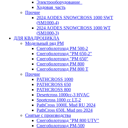
Электрооборудование_
Ходовая_часть
Прочие
2024 AODES SNOWCROSS 1000 SWT
(SM1000-4)
2024 AODES SNOWCROSS 1000 WT
(SM1000-3)
ДЛЯ КВАДРОЦИКЛА
Модельный ряд РМ
Снегоболотоход РМ 500-2
Снегоболотоход "РМ 650-2"
Снегоболотоход "РМ 650"
Снегоболотоход РМ 800
Снегоболотоход РМ 800 Т
Прочие
PATHCROSS 1000
PATHCROSS 650
PATHCROSS 800
Desertcross 1000cc-3 HVAC
Sportcross 1000 cc LT-2
PathCross 1000L Mud RU 2024
PathCross 650L Mud pro 2024
Снятые с производства
Снегоболотоход "РМ 800 UTV"
Снегоболотоход РМ-500