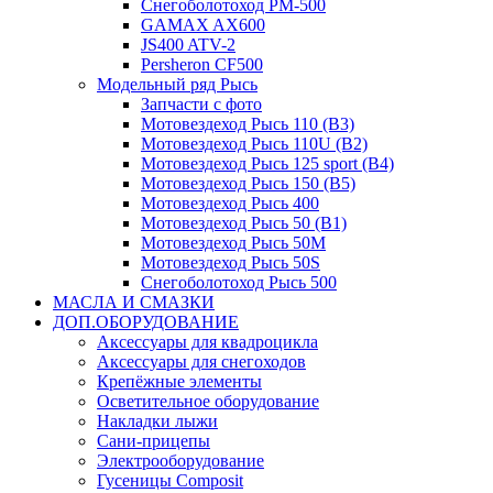
Снегоболотоход РМ-500
GAMAX AX600
JS400 ATV-2
Persheron CF500
Модельный ряд Рысь
Запчасти с фото
Мотовездеход Рысь 110 (B3)
Мотовездеход Рысь 110U (B2)
Мотовездеход Рысь 125 sport (B4)
Мотовездеход Рысь 150 (B5)
Мотовездеход Рысь 400
Мотовездеход Рысь 50 (B1)
Мотовездеход Рысь 50M
Мотовездеход Рысь 50S
Снегоболотоход Рысь 500
МАСЛА И СМАЗКИ
ДОП.ОБОРУДОВАНИЕ
Аксессуары для квадроцикла
Аксессуары для снегоходов
Крепёжные элементы
Осветительное оборудование
Накладки лыжи
Сани-прицепы
Электрооборудование
Гусеницы Composit