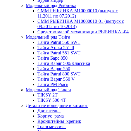
Буран Лидер
Модельный ряд Рыбинка
СММ РЫБИНКА M10000010 (выпуск с
11.2011 по 07.2012)
СММ РЫБИНКА M10000010-01 (выпуск с
09.2012 по 10.2013)
Средство малой механизации РЫБИНКА -04
Модельный ряд Тайга
Тайга Patrul 550 SWT
Тайга Атака 551 II
Тайга Patrul 551 SWT
Тайга Барс 850
Тайга Варяг 500/Классика
Тайга Варяг 550
Тайга Patrul 800 SWT
Тайга Варяг 550 V
Тайга РМ Рысь
Модельный ряд Тикси
TIKSY 2T
TIKSY 500 4T
Детали не вошедшие в каталог
Двигатель_
Корпус_рама
Кронштейны_крепеж
Трансмиссия_