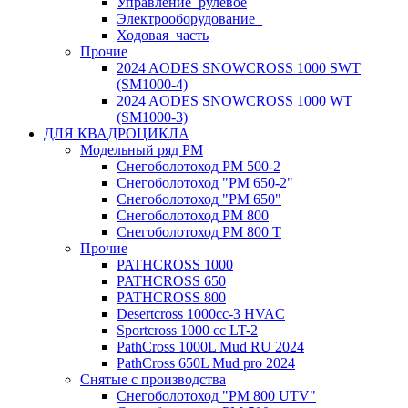
Управление_рулевое
Электрооборудование_
Ходовая_часть
Прочие
2024 AODES SNOWCROSS 1000 SWT
(SM1000-4)
2024 AODES SNOWCROSS 1000 WT
(SM1000-3)
ДЛЯ КВАДРОЦИКЛА
Модельный ряд РМ
Снегоболотоход РМ 500-2
Снегоболотоход "РМ 650-2"
Снегоболотоход "РМ 650"
Снегоболотоход РМ 800
Снегоболотоход РМ 800 Т
Прочие
PATHCROSS 1000
PATHCROSS 650
PATHCROSS 800
Desertcross 1000cc-3 HVAC
Sportcross 1000 cc LT-2
PathCross 1000L Mud RU 2024
PathCross 650L Mud pro 2024
Снятые с производства
Снегоболотоход "РМ 800 UTV"