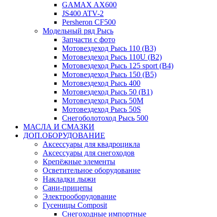
GAMAX AX600
JS400 ATV-2
Persheron CF500
Модельный ряд Рысь
Запчасти с фото
Мотовездеход Рысь 110 (B3)
Мотовездеход Рысь 110U (B2)
Мотовездеход Рысь 125 sport (B4)
Мотовездеход Рысь 150 (B5)
Мотовездеход Рысь 400
Мотовездеход Рысь 50 (B1)
Мотовездеход Рысь 50M
Мотовездеход Рысь 50S
Снегоболотоход Рысь 500
МАСЛА И СМАЗКИ
ДОП.ОБОРУДОВАНИЕ
Аксессуары для квадроцикла
Аксессуары для снегоходов
Крепёжные элементы
Осветительное оборудование
Накладки лыжи
Сани-прицепы
Электрооборудование
Гусеницы Composit
Снегоходные импортные