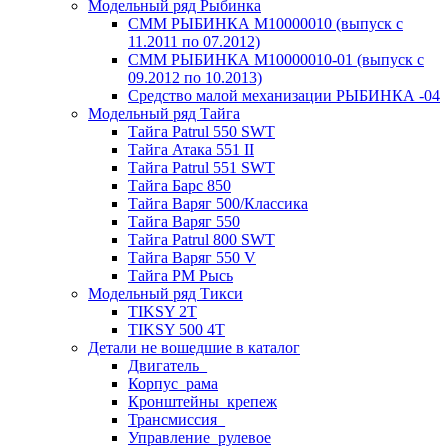
Модельный ряд Рыбинка
СММ РЫБИНКА M10000010 (выпуск с
11.2011 по 07.2012)
СММ РЫБИНКА M10000010-01 (выпуск с
09.2012 по 10.2013)
Средство малой механизации РЫБИНКА -04
Модельный ряд Тайга
Тайга Patrul 550 SWT
Тайга Атака 551 II
Тайга Patrul 551 SWT
Тайга Барс 850
Тайга Варяг 500/Классика
Тайга Варяг 550
Тайга Patrul 800 SWT
Тайга Варяг 550 V
Тайга РМ Рысь
Модельный ряд Тикси
TIKSY 2T
TIKSY 500 4T
Детали не вошедшие в каталог
Двигатель_
Корпус_рама
Кронштейны_крепеж
Трансмиссия_
Управление_рулевое