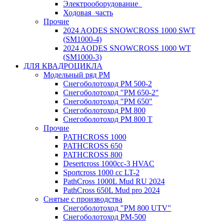
Электрооборудование_
Ходовая_часть
Прочие
2024 AODES SNOWCROSS 1000 SWT
(SM1000-4)
2024 AODES SNOWCROSS 1000 WT
(SM1000-3)
ДЛЯ КВАДРОЦИКЛА
Модельный ряд РМ
Снегоболотоход РМ 500-2
Снегоболотоход "РМ 650-2"
Снегоболотоход "РМ 650"
Снегоболотоход РМ 800
Снегоболотоход РМ 800 Т
Прочие
PATHCROSS 1000
PATHCROSS 650
PATHCROSS 800
Desertcross 1000cc-3 HVAC
Sportcross 1000 cc LT-2
PathCross 1000L Mud RU 2024
PathCross 650L Mud pro 2024
Снятые с производства
Снегоболотоход "РМ 800 UTV"
Снегоболотоход РМ-500