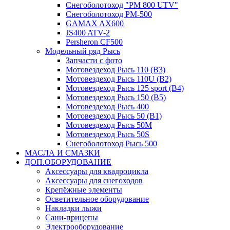
Снегоболотоход "РМ 800 UTV"
Снегоболотоход РМ-500
GAMAX AX600
JS400 ATV-2
Persheron CF500
Модельный ряд Рысь
Запчасти с фото
Мотовездеход Рысь 110 (B3)
Мотовездеход Рысь 110U (B2)
Мотовездеход Рысь 125 sport (B4)
Мотовездеход Рысь 150 (B5)
Мотовездеход Рысь 400
Мотовездеход Рысь 50 (B1)
Мотовездеход Рысь 50M
Мотовездеход Рысь 50S
Снегоболотоход Рысь 500
МАСЛА И СМАЗКИ
ДОП.ОБОРУДОВАНИЕ
Аксессуары для квадроцикла
Аксессуары для снегоходов
Крепёжные элементы
Осветительное оборудование
Накладки лыжи
Сани-прицепы
Электрооборудование