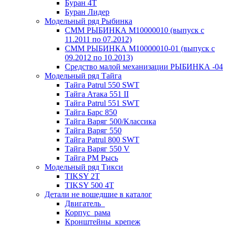
Буран 4Т
Буран Лидер
Модельный ряд Рыбинка
СММ РЫБИНКА M10000010 (выпуск с
11.2011 по 07.2012)
СММ РЫБИНКА M10000010-01 (выпуск с
09.2012 по 10.2013)
Средство малой механизации РЫБИНКА -04
Модельный ряд Тайга
Тайга Patrul 550 SWT
Тайга Атака 551 II
Тайга Patrul 551 SWT
Тайга Барс 850
Тайга Варяг 500/Классика
Тайга Варяг 550
Тайга Patrul 800 SWT
Тайга Варяг 550 V
Тайга РМ Рысь
Модельный ряд Тикси
TIKSY 2T
TIKSY 500 4T
Детали не вошедшие в каталог
Двигатель_
Корпус_рама
Кронштейны_крепеж