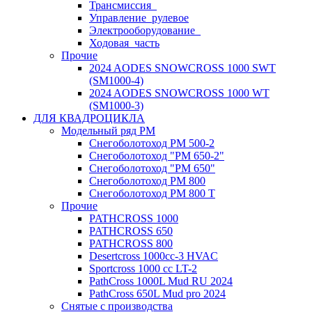
Трансмиссия_
Управление_рулевое
Электрооборудование_
Ходовая_часть
Прочие
2024 AODES SNOWCROSS 1000 SWT
(SM1000-4)
2024 AODES SNOWCROSS 1000 WT
(SM1000-3)
ДЛЯ КВАДРОЦИКЛА
Модельный ряд РМ
Снегоболотоход РМ 500-2
Снегоболотоход "РМ 650-2"
Снегоболотоход "РМ 650"
Снегоболотоход РМ 800
Снегоболотоход РМ 800 Т
Прочие
PATHCROSS 1000
PATHCROSS 650
PATHCROSS 800
Desertcross 1000cc-3 HVAC
Sportcross 1000 cc LT-2
PathCross 1000L Mud RU 2024
PathCross 650L Mud pro 2024
Снятые с производства